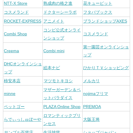
NTT-X Store
熟成肉の格之進
花キューピット
コスメランド
ドクターシーラボ
フタバブックス
ROCKET-EXPRESS
アニメイト
ブランドショップAXES
コンビ公式オンライ
Combi Shop
コスメランド
ンショップ
第一園芸オンラインショ
Creema
Combi mini
ップ
DHCオンラインショ
絵本ナビ
ひかりＴＶショッピング
ップ
柿安本店
マツモトキヨシ
メルカリ
マザーガーデン＆ペ
minne
nojimaフリマ
ットパラダイス
ペットゴー
PLAZA Online Shop
PREMOA
ロマンティックプリ
らでぃっしゅぼーや
大阪王将
ンセス
サンプル百貨店
生活雑貨
ショップジャパン