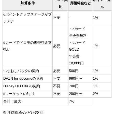
加算条件
月額料金など
約
元
dポイントクラブステージがプ
不要
–
1%
ラチナ
・dカード
年会費無料
dカードでドコモの携帯料金支
・dカード
必要
1%
払い
GOLD
年会費
10,000円
いちおしパックの契約
必要
500円
1%
DAZN for docomoの契約
不要
980円〜
1%
Disney DELUXEの契約
不要
700円
1%
dマーケットの利用
不要
280円〜
2%
合計（最大）
7%
※月額料金などは税別。