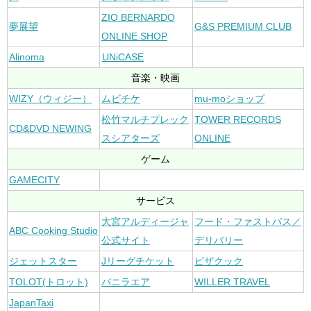
ZIO BERNARDO
夢展望
G&S PREMIUM CLUB
ONLINE SHOP
Alinoma
UNiCASE
音楽・映画
WIZY（ウィジー）
ムビチケ
mu-moショップ
松竹マルチプレック
TOWER RECORDS
CD&DVD NEWING
スシアターズ
ONLINE
ゲーム
GAMECITY
サービス
大宮アルディージャ
フード・ファストパス／
ABC Cooking Studio
公式サイト
デリバリー
ジェットスター
Jリーグチケット
ピザクック
TOLOT(トロット)
バニラエア
WILLER TRAVEL
JapanTaxi