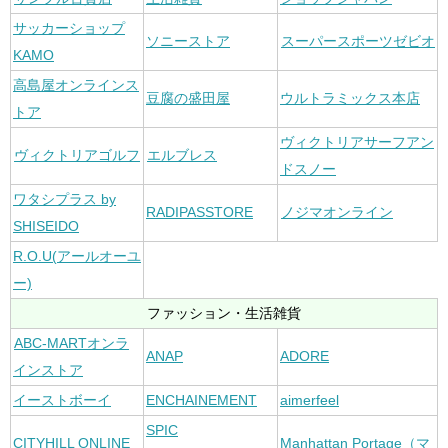
サッカーショップ
ソニーストア
スーパースポーツゼビオ
KAMO
高島屋オンラインス
豆腐の盛田屋
ウルトラミックス本店
トア
ヴィクトリアサーフアン
ヴィクトリアゴルフ
エルブレス
ドスノー
ワタシプラス by
RADIPASSTORE
ノジマオンライン
SHISEIDO
R.O.U(アールオーユ
ー)
ファッション・生活雑貨
ABC-MARTオンラ
ANAP
ADORE
インストア
イーストボーイ
ENCHAINEMENT
aimerfeel
SPIC
CITYHILL ONLINE
Manhattan Portage（マ