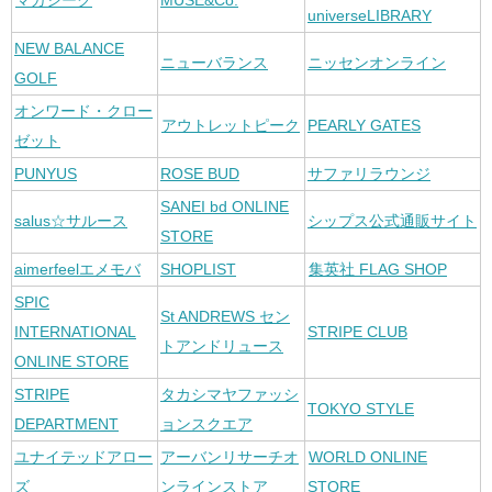
マガシーク
MUSE&Co.
universeLIBRARY
NEW BALANCE
ニューバランス
ニッセンオンライン
GOLF
オンワード・クロー
アウトレットピーク
PEARLY GATES
ゼット
PUNYUS
ROSE BUD
サファリラウンジ
SANEI bd ONLINE
salus☆サルース
シップス公式通販サイト
STORE
aimerfeelエメモバ
SHOPLIST
集英社 FLAG SHOP
SPIC
St ANDREWS セン
INTERNATIONAL
STRIPE CLUB
トアンドリュース
ONLINE STORE
STRIPE
タカシマヤファッシ
TOKYO STYLE
DEPARTMENT
ョンスクエア
ユナイテッドアロー
アーバンリサーチオ
WORLD ONLINE
ズ
ンラインストア
STORE