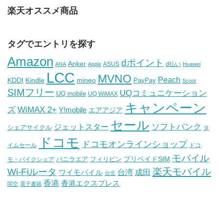
楽天オススメ商品
タグでエントリを探す
Amazon
dポイント
Anker
ASUS
d払い
ANA
Apple
Huawei
LCC
MVNO
Peach
KDDI
Kindle
mineo
PayPay
Scoot
SIMフリー
UQコミュニケーション
UQ mobile
UQ WiMAX
キャンペーン
WiMAX 2+
ズ
Y!mobile
エアアジア
セール
ソフトバンク
ジェットスター
シェアサイクル
タ
ドコモ
ドコモオンラインショップ
イムセール
ドコ
モバイル
バニラエア
プリペイドSIM
モ・バイクシェア
フィリピン
Wi-Fiルータ
楽天モバイル
台湾
ワイモバイル
成田
台北
香港
香港エクスプレス
関空
電子書籍