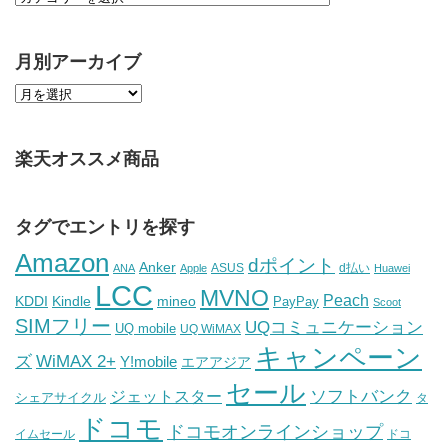
月別アーカイブ
楽天オススメ商品
タグでエントリを探す
Amazon
dポイント
Anker
ASUS
d払い
ANA
Apple
Huawei
LCC
MVNO
Peach
KDDI
Kindle
mineo
PayPay
Scoot
SIMフリー
UQコミュニケーション
UQ mobile
UQ WiMAX
キャンペーン
WiMAX 2+
ズ
Y!mobile
エアアジア
セール
ソフトバンク
ジェットスター
シェアサイクル
タ
ドコモ
ドコモオンラインショップ
イムセール
ドコ