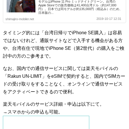
モデルはiPhone 11 Pro ミッドナイトグリーン。台湾の
Apple Storeでの販売価格は41,400台湾ドル（約147,000
円）。日本では同モデルが約135,000円（税込み）のため、
日本版の...
2019-10-17 12:31
shimajiro-mobiler.net
タイミング的には「台湾日帰りでiPhone SE購入」は容易
ではないけれど、通販サイトなどで入手する機会がある方
や、台湾在住で現地でiPhone SE（第2世代）の購入をご検
討中の方のご参考まで。
なお、国内での通信サービスに関しては楽天モバイルの
「Rakun UN-LIMIT」をeSIMで契約すると、国内でSIMカー
ドの受け取りをすることなく、オンラインで通信サービス
をアクティベートできるので便利。
楽天モバイルのサービス詳細・申込は以下にて。
→スマホからの申込も可能。