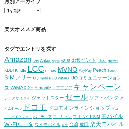
月別アーカイブ
楽天オススメ商品
タグでエントリを探す
Amazon
dポイント
Anker
ASUS
d払い
ANA
Apple
Huawei
LCC
MVNO
Peach
KDDI
Kindle
mineo
PayPay
Scoot
SIMフリー
UQコミュニケーション
UQ mobile
UQ WiMAX
キャンペーン
WiMAX 2+
ズ
Y!mobile
エアアジア
セール
ソフトバンク
ジェットスター
シェアサイクル
タ
ドコモ
ドコモオンラインショップ
イムセール
ドコ
モバイル
バニラエア
プリペイドSIM
モ・バイクシェア
フィリピン
Wi-Fiルータ
楽天モバイル
台湾
ワイモバイル
成田
台北