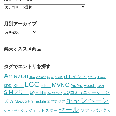
月別アーカイブ
楽天オススメ商品
タグでエントリを探す
Amazon
dポイント
Anker
ASUS
d払い
ANA
Apple
Huawei
LCC
MVNO
Peach
KDDI
Kindle
mineo
PayPay
Scoot
SIMフリー
UQコミュニケーション
UQ mobile
UQ WiMAX
キャンペーン
WiMAX 2+
ズ
Y!mobile
エアアジア
セール
ソフトバンク
ジェットスター
シェアサイクル
タ