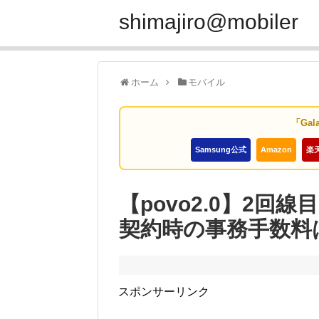
shimajiro@mobiler
ホーム
モバイル
「Gal
Samsung公式
Amazon
楽
【povo2.0】2回
契約時の事務手数料は
スポンサーリンク