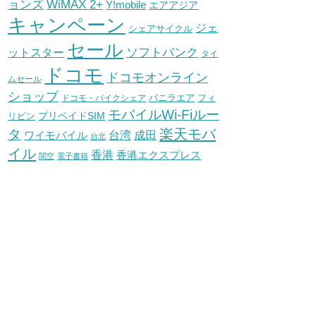
WiMAX 2+
ョンズ
Y!mobile
エアアジア
キャンペーン
ジェ
シェアサイクル
セール
ソフトバンク
ットスター
タイ
ドコモ
ドコモオンライン
ムセール
ショップ
バニラエア
ドコモ・バイクシェア
フィ
モバイルWi-Fiルー
プリペイドSIM
リピン
タ
楽天モバ
台湾
ワイモバイル
成田
台北
イル
香港
香港エクスプレス
関空
電子書籍