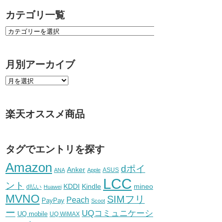
カテゴリ一覧
月別アーカイブ
楽天オススメ商品
タグでエントリを探す
Amazon
dポイ
Anker
ASUS
ANA
Apple
LCC
ント
KDDI
Kindle
mineo
d払い
Huawei
MVNO
SIMフリ
Peach
PayPay
Scoot
ー
UQコミュニケーシ
UQ mobile
UQ WiMAX