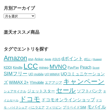
月別アーカイブ
楽天オススメ商品
タグでエントリを探す
Amazon
dポイント
Anker
ASUS
d払い
ANA
Apple
Huawei
LCC
MVNO
Peach
KDDI
Kindle
mineo
PayPay
Scoot
SIMフリー
UQコミュニケーション
UQ mobile
UQ WiMAX
キャンペーン
WiMAX 2+
ズ
Y!mobile
エアアジア
セール
ソフトバンク
ジェットスター
シェアサイクル
タ
ドコモ
ドコモオンラインショップ
イムセール
ドコ
モバイル
バニラエア
プリペイドSIM
モ・バイクシェア
フィリピン