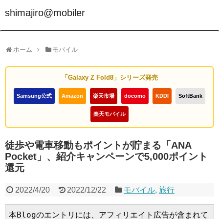
shimajiro@mobiler
ホーム
モバイル
「Galaxy Z Fold8」シリーズ発売
Samsung公式
Amazon
楽天市場
docomo
KDDI
SoftBank
楽天モバイル
徒歩や電車移動もポイントが貯まる「ANA
Pocket」、紹介キャンペーンで5,000ポイント
還元
2022/4/20
2022/12/22
モバイル
,
旅行
本Blogのエントリには、アフィリエイト広告が含まれて