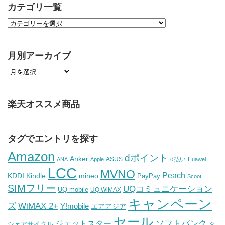
カテゴリ一覧
月別アーカイブ
楽天オススメ商品
タグでエントリを探す
Amazon
dポイント
Anker
ASUS
d払い
ANA
Apple
Huawei
LCC
MVNO
Peach
KDDI
Kindle
mineo
PayPay
Scoot
SIMフリー
UQコミュニケーション
UQ mobile
UQ WiMAX
キャンペーン
WiMAX 2+
ズ
Y!mobile
エアアジア
セール
ソフトバンク
ジェットスター
シェアサイクル
タ