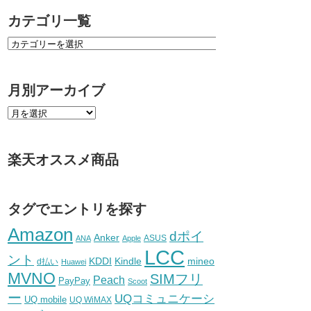
カテゴリ一覧
月別アーカイブ
楽天オススメ商品
タグでエントリを探す
Amazon
dポイ
Anker
ASUS
ANA
Apple
LCC
ント
KDDI
Kindle
mineo
d払い
Huawei
MVNO
SIMフリ
Peach
PayPay
Scoot
ー
UQコミュニケーシ
UQ mobile
UQ WiMAX