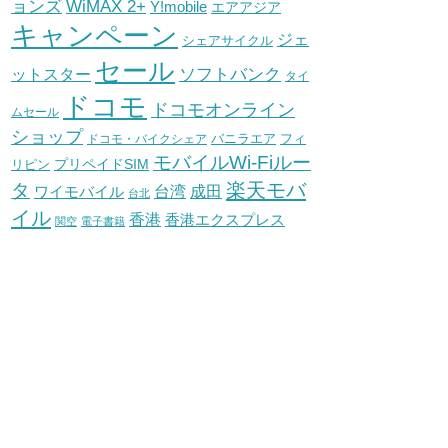
WiMAX 2+
ョンズ
Y!mobile
エアアジア
キャンペーン
ジェ
シェアサイクル
セール
ソフトバンク
ットスター
タイ
ドコモ
ドコモオンライン
ムセール
ショップ
バニラエア
ドコモ・バイクシェア
フィ
モバイルWi-Fiルー
プリペイドSIM
リピン
タ
楽天モバ
台湾
ワイモバイル
成田
台北
イル
香港
香港エクスプレス
関空
電子書籍