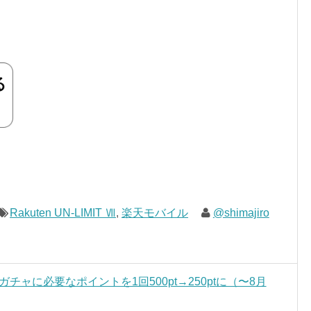
Rakuten UN-LIMIT Ⅶ
,
楽天モバイル
@shimajiro
ルガチャに必要なポイントを1回500pt→250ptに（〜8月