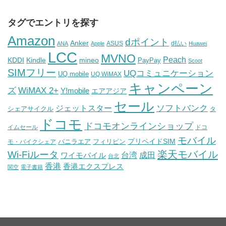
タグでエントリを探す
Amazon
dポイント
Anker
ASUS
d払い
ANA
Apple
Huawei
LCC
MVNO
Peach
KDDI
Kindle
mineo
PayPay
Scoot
SIMフリー
UQコミュニケーション
UQ mobile
UQ WiMAX
キャンペーン
WiMAX 2+
ズ
Y!mobile
エアアジア
セール
ソフトバンク
ジェットスター
シェアサイクル
タ
ドコモ
ドコモオンラインショップ
イムセール
ドコ
モバイル
バニラエア
プリペイドSIM
モ・バイクシェア
フィリピン
Wi-Fiルータ
楽天モバイル
台湾
ワイモバイル
成田
台北
香港
香港エクスプレス
関空
電子書籍