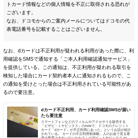
トカード情報などの個人情報を不正に取得される恐れが
ございます。
なお、ドコモからのご案内メールについてはドコモの代
表電話番号を記載することはございません。
なお、dカードは不正利用が疑われる利用があった際に、利
用確認をSMSで通知する「ご本人利用確認通知サービス」
を提供している。この通知は、不正利用が疑われる取引を
検知した場合にカード契約者本人に通知されるもので、こ
の通知を受けとった場合は不正利用されている可能性があ
るので要注意。
dカード不正利用、カード利用確認SMSが届い
たら要注意
スマートフォンなどのフィルムやアクセサリを販売する
「ビザビ・ミヤビックス」のnoteで、ドコモのクレジット
カード「dカード」が不正利用にあった。というお話が紹介
されている。 カードの不正利用初体験。人のお金で見る香
港の夜景はきれいだったか？｜ビザビ・ミヤビックス no...