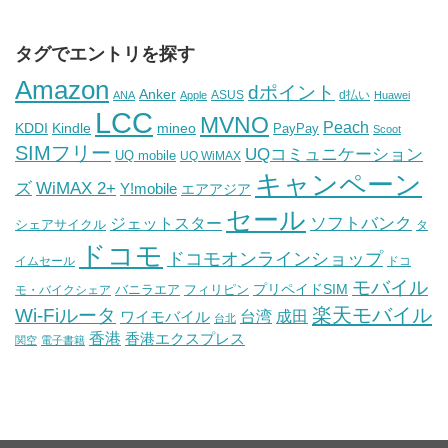
タグでエントリを探す
Amazon
dポイント
Anker
ASUS
d払い
ANA
Apple
Huawei
LCC
MVNO
Peach
KDDI
Kindle
mineo
PayPay
Scoot
SIMフリー
UQコミュニケーション
UQ mobile
UQ WiMAX
キャンペーン
WiMAX 2+
ズ
Y!mobile
エアアジア
セール
ソフトバンク
ジェットスター
シェアサイクル
タ
ドコモ
ドコモオンラインショップ
イムセール
ドコ
モバイル
バニラエア
プリペイドSIM
モ・バイクシェア
フィリピン
Wi-Fiルータ
楽天モバイル
台湾
ワイモバイル
成田
台北
香港
香港エクスプレス
関空
電子書籍