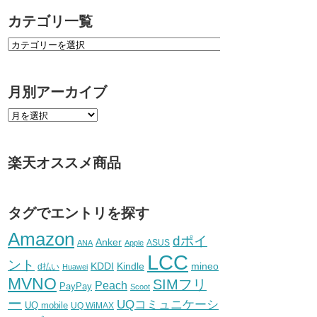
カテゴリ一覧
月別アーカイブ
楽天オススメ商品
タグでエントリを探す
Amazon
dポイ
Anker
ASUS
ANA
Apple
LCC
ント
KDDI
Kindle
mineo
d払い
Huawei
MVNO
SIMフリ
Peach
PayPay
Scoot
ー
UQコミュニケーシ
UQ mobile
UQ WiMAX