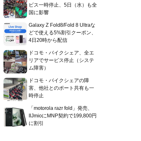
ビス一時停止、5日（水）も全
国に影響
Galaxy Z Fold8/Fold 8 Ultraな
どで使える5%割引クーポン、
4日20時から配信
ドコモ・バイクシェア、全エ
リアでサービス停止（システ
ム障害）
ドコモ・バイクシェアの障
害、他社とのポート共有も一
時停止
「motorola razr fold」発売、
IIJmioにMNP契約で199,800円
に割引