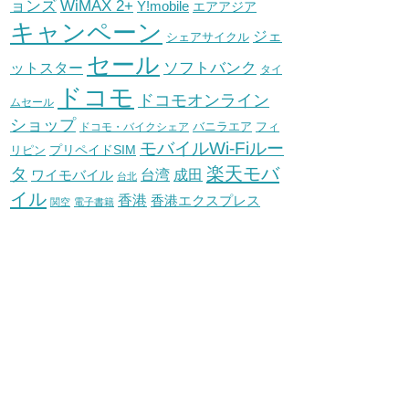
WiMAX 2+
ョンズ
Y!mobile
エアアジア
キャンペーン
ジェ
シェアサイクル
セール
ソフトバンク
ットスター
タイ
ドコモ
ドコモオンライン
ムセール
ショップ
バニラエア
ドコモ・バイクシェア
フィ
モバイルWi-Fiルー
プリペイドSIM
リピン
タ
楽天モバ
台湾
ワイモバイル
成田
台北
イル
香港
香港エクスプレス
関空
電子書籍