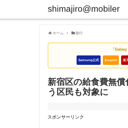
shimajiro@mobiler
ホーム
旅行
「Galax
Samsung公式
Amazon
楽
新宿区の給食費無償
う区民も対象に
スポンサーリンク