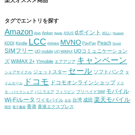
楽天オススメ商品
タグでエントリを探す
Amazon
dポイント
Anker
ASUS
d払い
ANA
Apple
Huawei
LCC
MVNO
Peach
KDDI
Kindle
mineo
PayPay
Scoot
SIMフリー
UQコミュニケーション
UQ mobile
UQ WiMAX
キャンペーン
WiMAX 2+
ズ
Y!mobile
エアアジア
セール
ソフトバンク
ジェットスター
シェアサイクル
タ
ドコモ
ドコモオンラインショップ
イムセール
ドコ
モバイル
バニラエア
プリペイドSIM
モ・バイクシェア
フィリピン
Wi-Fiルータ
楽天モバイル
台湾
ワイモバイル
成田
台北
香港
香港エクスプレス
関空
電子書籍