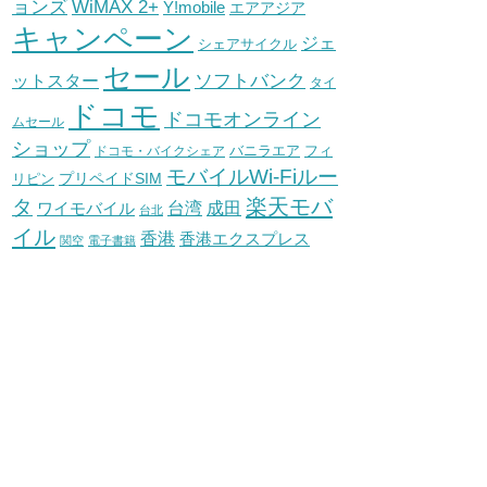
WiMAX 2+
ョンズ
Y!mobile
エアアジア
キャンペーン
ジェ
シェアサイクル
セール
ソフトバンク
ットスター
タイ
ドコモ
ドコモオンライン
ムセール
ショップ
バニラエア
ドコモ・バイクシェア
フィ
モバイルWi-Fiルー
プリペイドSIM
リピン
タ
楽天モバ
台湾
ワイモバイル
成田
台北
イル
香港
香港エクスプレス
関空
電子書籍