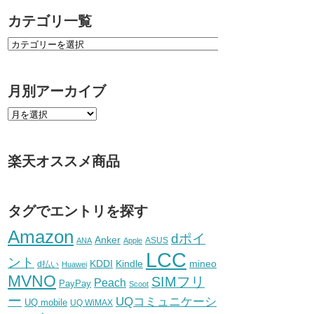
カテゴリ一覧
月別アーカイブ
楽天オススメ商品
タグでエントリを探す
Amazon
dポイ
Anker
ASUS
ANA
Apple
LCC
ント
KDDI
Kindle
mineo
d払い
Huawei
MVNO
SIMフリ
Peach
PayPay
Scoot
ー
UQコミュニケーシ
UQ mobile
UQ WiMAX