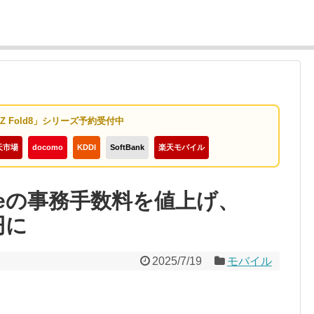
y Z Fold8」シリーズ予約受付中
天市場
docomo
KDDI
SoftBank
楽天モバイル
obileの事務手数料を値上げ、
円に
2025/7/19
モバイル