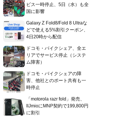
ビス一時停止、5日（水）も全
国に影響
Galaxy Z Fold8/Fold 8 Ultraな
どで使える5%割引クーポン、
4日20時から配信
ドコモ・バイクシェア、全エ
リアでサービス停止（システ
ム障害）
ドコモ・バイクシェアの障
害、他社とのポート共有も一
時停止
「motorola razr fold」発売、
IIJmioにMNP契約で199,800円
に割引