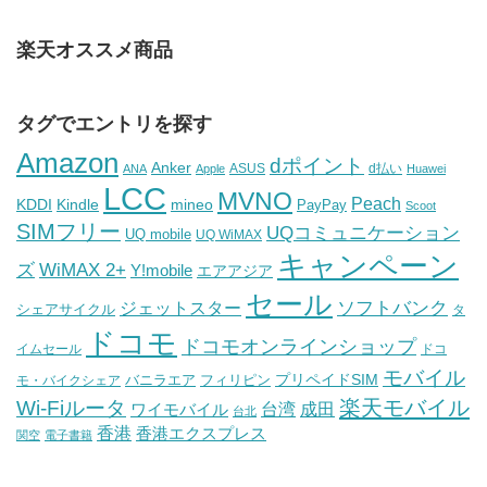
楽天オススメ商品
タグでエントリを探す
Amazon
dポイント
Anker
ASUS
d払い
ANA
Apple
Huawei
LCC
MVNO
Peach
KDDI
Kindle
mineo
PayPay
Scoot
SIMフリー
UQコミュニケーション
UQ mobile
UQ WiMAX
キャンペーン
WiMAX 2+
ズ
Y!mobile
エアアジア
セール
ソフトバンク
ジェットスター
シェアサイクル
タ
ドコモ
ドコモオンラインショップ
イムセール
ドコ
モバイル
バニラエア
プリペイドSIM
モ・バイクシェア
フィリピン
Wi-Fiルータ
楽天モバイル
台湾
ワイモバイル
成田
台北
香港
香港エクスプレス
関空
電子書籍