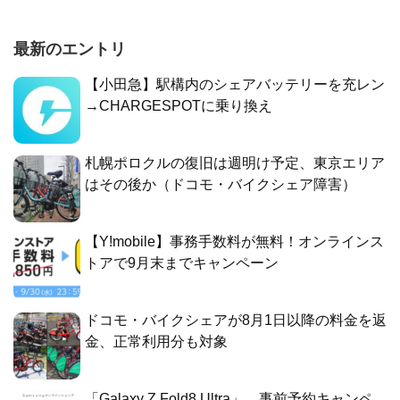
最新のエントリ
【小田急】駅構内のシェアバッテリーを充レン
→CHARGESPOTに乗り換え
札幌ポロクルの復旧は週明け予定、東京エリア
はその後か（ドコモ・バイクシェア障害）
【Y!mobile】事務手数料が無料！オンラインス
トアで9月末までキャンペーン
ドコモ・バイクシェアが8月1日以降の料金を返
金、正常利用分も対象
「Galaxy Z Fold8 Ultra」、事前予約キャンペ