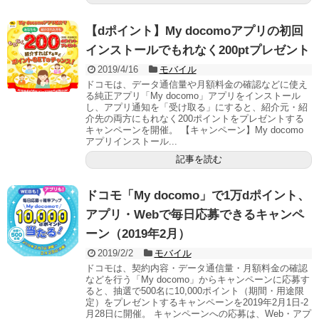
【dポイント】My docomoアプリの初回
インストールでもれなく200ptプレゼント
2019/4/16
モバイル
ドコモは、データ通信量や月額料金の確認などに使え
る純正アプリ「My docomo」アプリをインストール
し、アプリ通知を「受け取る」にすると、紹介元・紹
介先の両方にもれなく200ポイントをプレゼントする
キャンペーンを開催。 【キャンペーン】My docomo
アプリインストール...
記事を読む
ドコモ「My docomo」で1万dポイント、
アプリ・Webで毎日応募できるキャンペ
ーン（2019年2月）
2019/2/2
モバイル
ドコモは、契約内容・データ通信量・月額料金の確認
などを行う「My docomo」からキャンペーンに応募す
ると、抽選で500名に10,000ポイント（期間・用途限
定）をプレゼントするキャンペーンを2019年2月1日-2
月28日に開催。 キャンペーンへの応募は、Web・アプ