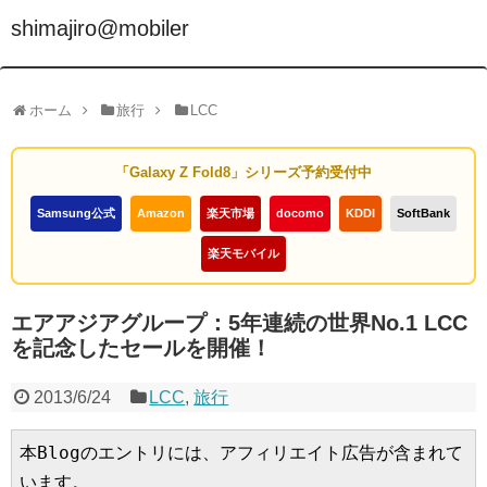
shimajiro@mobiler
ホーム
旅行
LCC
「Galaxy Z Fold8」シリーズ予約受付中
Samsung公式
Amazon
楽天市場
docomo
KDDI
SoftBank
楽天モバイル
エアアジアグループ：5年連続の世界No.1 LCC
を記念したセールを開催！
2013/6/24
LCC
,
旅行
本Blogのエントリには、アフィリエイト広告が含まれて
います。