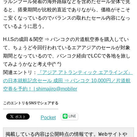
ラルンプール発着の海外路線などを含めたセール全体で見
ると、搭乗期間が比較的直近でありながら、価格がそこそ
こ安くなっているのでバランスの取れたセール内容になっ
ているように思う。
H.I.Sの成田＆関空 ⇒ バンコクの片道航空券を購入してい
て、ちょうど今回行われているエアアジアのセールが対象
期間となっているので、バンコク経由でLCCで各地を旅し
てみようかなと考え中(^ ^)
関連エントリ：
『アジア アトランティック エアラインズ』
の日本就航記念セール 成田 ⇒ バンコク 10,000円／片道航
空券を予約！ | shimajiro@mobiler
このエントリをSNSでシェアする
LINE
Pocket
掲載している内容は公開時点の情報です。Webサイトや