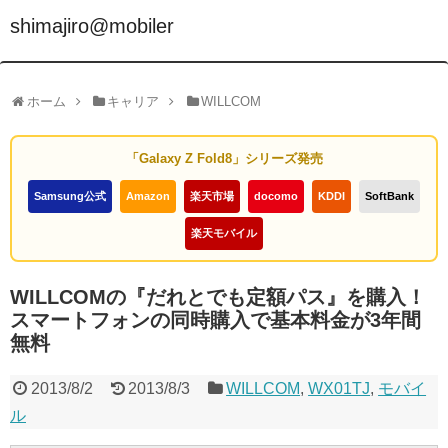
shimajiro@mobiler
ホーム
キャリア
WILLCOM
「Galaxy Z Fold8」シリーズ発売
Samsung公式
Amazon
楽天市場
docomo
KDDI
SoftBank
楽天モバイル
WILLCOMの『だれとでも定額パス』を購入！
スマートフォンの同時購入で基本料金が3年間
無料
2013/8/2
2013/8/3
WILLCOM
,
WX01TJ
,
モバイ
ル