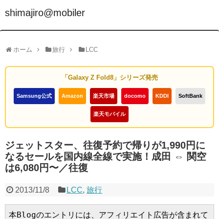
shimajiro@mobiler
ホーム
旅行
LCC
「Galaxy Z Fold8」シリーズ発売
Samsung公式
Amazon
楽天市場
docomo
KDDI
SoftBank
楽天モバイル
ジェットスター、往復予約で帰りが1,990円に
なるセールを国内線全線で実施！成田 ⇔ 関空
は6,080円〜／往復
2013/11/8
LCC
,
旅行
本Blogのエントリには、アフィリエイト広告が含まれて