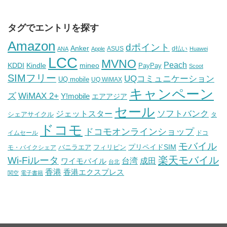
タグでエントリを探す
Amazon
dポイント
Anker
ASUS
d払い
ANA
Apple
Huawei
LCC
MVNO
Peach
KDDI
Kindle
mineo
PayPay
Scoot
SIMフリー
UQコミュニケーション
UQ mobile
UQ WiMAX
キャンペーン
WiMAX 2+
ズ
Y!mobile
エアアジア
セール
ソフトバンク
ジェットスター
シェアサイクル
タ
ドコモ
ドコモオンラインショップ
イムセール
ドコ
モバイル
バニラエア
プリペイドSIM
モ・バイクシェア
フィリピン
Wi-Fiルータ
楽天モバイル
台湾
ワイモバイル
成田
台北
香港
香港エクスプレス
関空
電子書籍