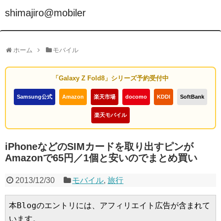
shimajiro@mobiler
ホーム
モバイル
「Galaxy Z Fold8」シリーズ予約受付中
Samsung公式
Amazon
楽天市場
docomo
KDDI
SoftBank
楽天モバイル
iPhoneなどのSIMカードを取り出すピンが
Amazonで65円／1個と安いのでまとめ買い
2013/12/30
モバイル
,
旅行
本Blogのエントリには、アフィリエイト広告が含まれて
います。