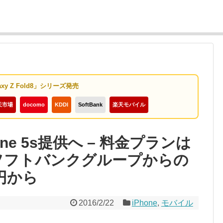
axy Z Fold8」シリーズ発売
天市場
docomo
KDDI
SoftBank
楽天モバイル
ne 5s提供へ – 料金プランは
、ソフトバンクグループからの
0円から
2016/2/22
iPhone
,
モバイル