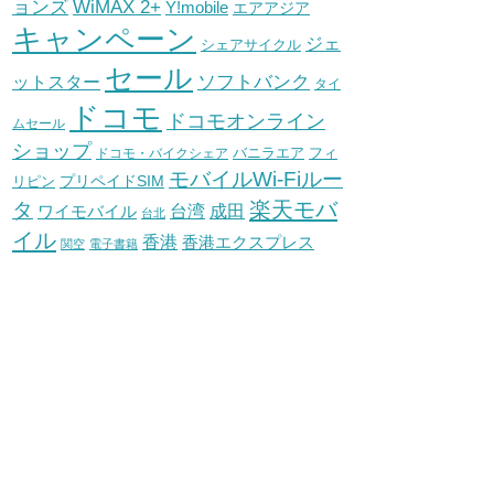
WiMAX 2+
ョンズ
Y!mobile
エアアジア
キャンペーン
ジェ
シェアサイクル
セール
ソフトバンク
ットスター
タイ
ドコモ
ドコモオンライン
ムセール
ショップ
バニラエア
ドコモ・バイクシェア
フィ
モバイルWi-Fiルー
プリペイドSIM
リピン
タ
楽天モバ
台湾
ワイモバイル
成田
台北
イル
香港
香港エクスプレス
関空
電子書籍