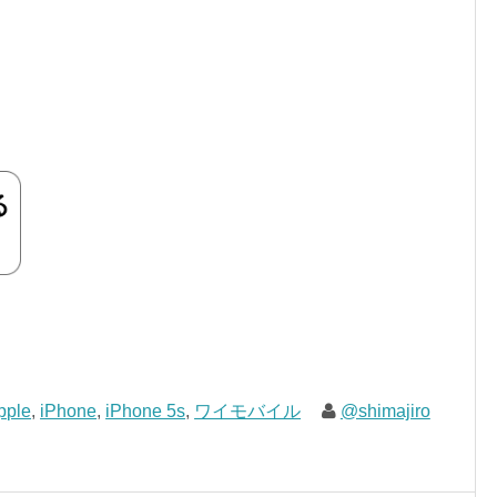
pple
,
iPhone
,
iPhone 5s
,
ワイモバイル
@shimajiro