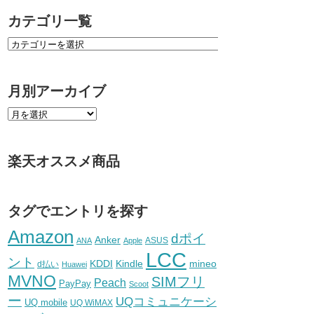
カテゴリ一覧
月別アーカイブ
楽天オススメ商品
タグでエントリを探す
Amazon
dポイ
Anker
ASUS
ANA
Apple
LCC
ント
KDDI
Kindle
mineo
d払い
Huawei
MVNO
SIMフリ
Peach
PayPay
Scoot
ー
UQコミュニケーシ
UQ mobile
UQ WiMAX