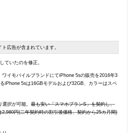
エイト広告が含まれています。
としていたのを修正。
モバイルブランドにてiPhone 5sの販売を2016年3
Phone 5sは16GBモデルおよび32GB、カラーはスペ
り選択が可能。
最も安い「スマホプランS」を契約し、
,980円(二年契約時の割引後価格、契約から25カ月間)
より。