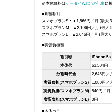
※本体価格は
ケータイWatchの記事
に
■月額割引
スマホプランS：▲1,566円／月 (最大 37
スマホプランM：▲2,106円／月 (最大 50
スマホプランL：▲2,646円／月 (最大 63
■実質負担額
割引額
iPhone 5s
本体代
63,504円
分割時代金
2,645円／
実質負担(スマホプランS)
1,080円／
実質負担(スマホプランM)
540円／月
実質負担(スマホプランL)
0円
■本体カラー