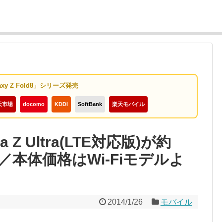
axy Z Fold8」シリーズ発売
天市場
docomo
KDDI
SoftBank
楽天モバイル
 Z Ultra(LTE対応版)が約
り／本体価格はWi-Fiモデルよ
2014/1/26
モバイル