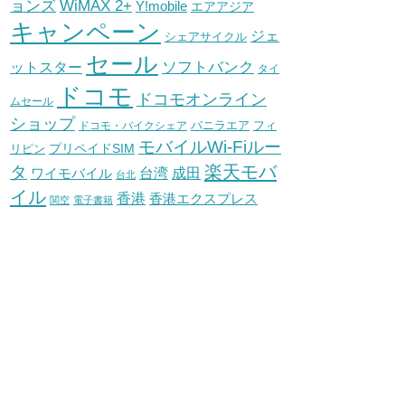
WiMAX 2+
ョンズ
Y!mobile
エアアジア
キャンペーン
ジェ
シェアサイクル
セール
ソフトバンク
ットスター
タイ
ドコモ
ドコモオンライン
ムセール
ショップ
バニラエア
ドコモ・バイクシェア
フィ
モバイルWi-Fiルー
プリペイドSIM
リピン
タ
楽天モバ
台湾
ワイモバイル
成田
台北
イル
香港
香港エクスプレス
関空
電子書籍