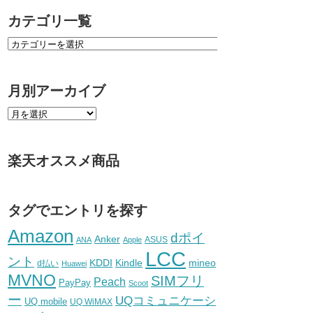
カテゴリ一覧
月別アーカイブ
楽天オススメ商品
タグでエントリを探す
Amazon
dポイ
Anker
ASUS
ANA
Apple
LCC
ント
KDDI
Kindle
mineo
d払い
Huawei
MVNO
SIMフリ
Peach
PayPay
Scoot
ー
UQコミュニケーシ
UQ mobile
UQ WiMAX