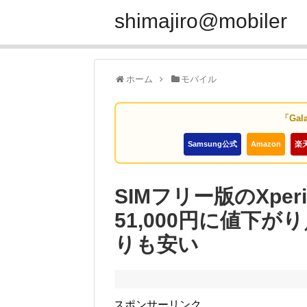
shimajiro@mobiler
ホーム
モバイル
「Gal
Samsung公式
Amazon
楽
SIMフリー版のXperia
51,000円に値下が
りも安い
スポンサーリンク