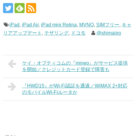
iPad
,
iPad Air
,
iPad mini Retina
,
MVNO
,
SIMフリー
,
キャ
リアアップデート
,
テザリング
,
ドコモ
@shimajiro
ケイ・オプティコムの『mineo』がサービス提供
を開始／クレジットカード登録で障害も
『HWD15』がWi-Fi認証を通過／WiMAX 2+対応
のモバイルWi-Fiルータか