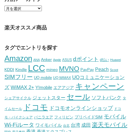
楽天オススメ商品
タグでエントリを探す
Amazon
dポイント
Anker
ASUS
d払い
ANA
Apple
Huawei
LCC
MVNO
Peach
KDDI
Kindle
mineo
PayPay
Scoot
SIMフリー
UQコミュニケーション
UQ mobile
UQ WiMAX
キャンペーン
WiMAX 2+
ズ
Y!mobile
エアアジア
セール
ソフトバンク
ジェットスター
シェアサイクル
タ
ドコモ
ドコモオンラインショップ
イムセール
ドコ
モバイル
バニラエア
プリペイドSIM
モ・バイクシェア
フィリピン
Wi-Fiルータ
楽天モバイル
台湾
ワイモバイル
成田
台北
香港
香港エクスプレス