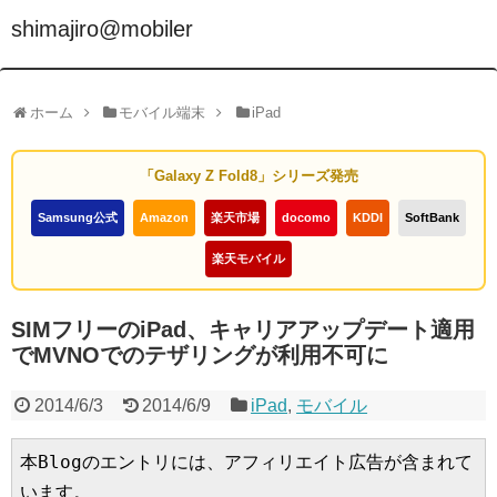
shimajiro@mobiler
ホーム
モバイル端末
iPad
「Galaxy Z Fold8」シリーズ発売
Samsung公式
Amazon
楽天市場
docomo
KDDI
SoftBank
楽天モバイル
SIMフリーのiPad、キャリアアップデート適用
でMVNOでのテザリングが利用不可に
2014/6/3
2014/6/9
iPad
,
モバイル
本Blogのエントリには、アフィリエイト広告が含まれて
います。