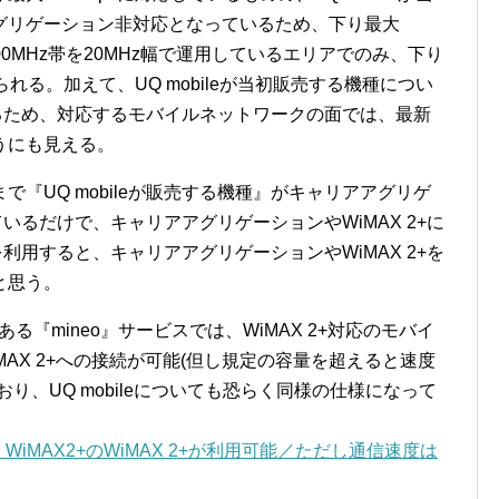
グリゲーション非対応となっているため、下り最大
100MHz帯を20MHz幅で運用しているエリアでのみ、下り
られる。加えて、UQ mobileが当初販売する機種につい
となるため、対応するモバイルネットワークの面では、最新
うにも見える。
『UQ mobileが販売する機種』がキャリアアグリゲ
ているだけで、キャリアアグリゲーションやWiMAX 2+に
スを利用すると、キャリアアグリゲーションやWiMAX 2+を
と思う。
ある『mineo』サービスでは、WiMAX 2+対応のモバイ
WiMAX 2+への接続が可能(但し規定の容量を超えると速度
り、UQ mobileについても恐らく同様の仕様になって
LKER WiMAX2+のWiMAX 2+が利用可能／ただし通信速度は