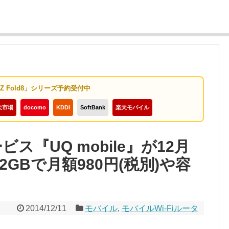
y Z Fold8」シリーズ予約受付中
天市場
docomo
KDDI
SoftBank
楽天モバイル
ビス『UQ mobile』が12月
2GBで月額980円(税別)や容
2014/12/11
モバイル
,
モバイルWi-Fiルータ