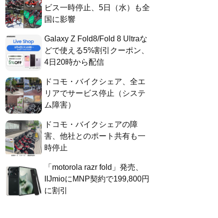
ビス一時停止、5日（水）も全
国に影響
Galaxy Z Fold8/Fold 8 Ultraな
どで使える5%割引クーポン、
4日20時から配信
ドコモ・バイクシェア、全エ
リアでサービス停止（システ
ム障害）
ドコモ・バイクシェアの障
害、他社とのポート共有も一
時停止
「motorola razr fold」発売、
IIJmioにMNP契約で199,800円
に割引