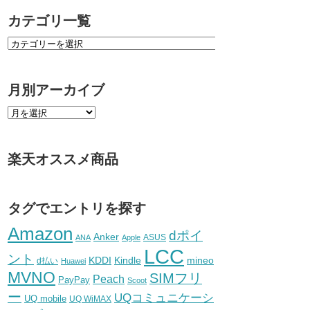
カテゴリ一覧
月別アーカイブ
楽天オススメ商品
タグでエントリを探す
Amazon
dポイ
Anker
ASUS
ANA
Apple
LCC
ント
KDDI
Kindle
mineo
d払い
Huawei
MVNO
SIMフリ
Peach
PayPay
Scoot
ー
UQコミュニケーシ
UQ mobile
UQ WiMAX