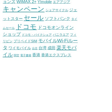
WiMAX 2+
ョンズ
Y!mobile
エアアジア
キャンペーン
ジェ
シェアサイクル
セール
ソフトバンク
ットスター
タイ
ドコモ
ドコモオンライン
ムセール
ショップ
バニラエア
ドコモ・バイクシェア
フィ
モバイルWi-Fiルー
プリペイドSIM
リピン
タ
楽天モバ
台湾
ワイモバイル
成田
台北
イル
香港
香港エクスプレス
関空
電子書籍