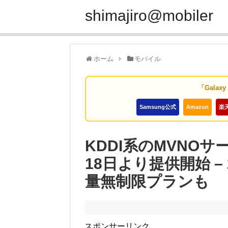
shimajiro@mobiler
ホーム
モバイル
「Galax
Samsung公式
Amazon
楽
KDDI系のMVNOサー
18日より提供開始 – 
量無制限プランも
スポンサーリンク