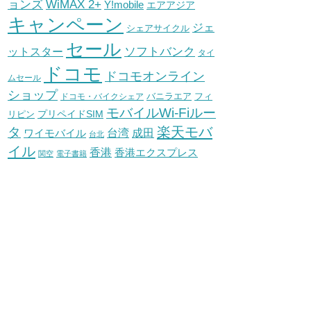
WiMAX 2+
ョンズ
Y!mobile
エアアジア
キャンペーン
ジェ
シェアサイクル
セール
ソフトバンク
ットスター
タイ
ドコモ
ドコモオンライン
ムセール
ショップ
バニラエア
ドコモ・バイクシェア
フィ
モバイルWi-Fiルー
プリペイドSIM
リピン
タ
楽天モバ
台湾
ワイモバイル
成田
台北
イル
香港
香港エクスプレス
関空
電子書籍