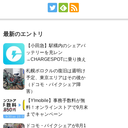
最新のエントリ
【小田急】駅構内のシェアバ
ッテリーを充レン
→CHARGESPOTに乗り換え
札幌ポロクルの復旧は週明け
予定、東京エリアはその後か
（ドコモ・バイクシェア障
害）
【Y!mobile】事務手数料が無
料！オンラインストアで9月末
までキャンペーン
ドコモ・バイクシェアが8月1