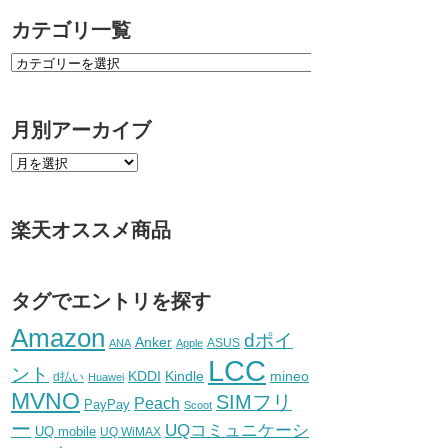
カテゴリ一覧
月別アーカイブ
楽天オススメ商品
タグでエントリを探す
Amazon
dポイ
Anker
ASUS
ANA
Apple
LCC
ント
KDDI
Kindle
mineo
d払い
Huawei
MVNO
SIMフリ
Peach
PayPay
Scoot
ー
UQコミュニケーシ
UQ mobile
UQ WiMAX