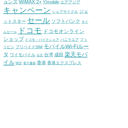
WiMAX 2+
ョンズ
Y!mobile
エアアジア
キャンペーン
ジェ
シェアサイクル
セール
ソフトバンク
ットスター
タイ
ドコモ
ドコモオンライン
ムセール
ショップ
バニラエア
ドコモ・バイクシェア
フィ
モバイルWi-Fiルー
プリペイドSIM
リピン
タ
楽天モバ
台湾
ワイモバイル
成田
台北
イル
香港
香港エクスプレス
関空
電子書籍