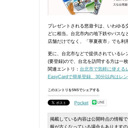
プレゼントされる悠遊卡は、いわゆる交通
どに相当。台北市内の地下鉄やバスな
店舗だけでなく、「寧夏夜市」でも利
更に、台北市などで提供されているレン
(要登録)ので、台北を訪問する方は一
関連エントリ：
台北市で気軽に使えるレン
EasyCardで簡単登録、30分以内はレンタル無料
このエントリをSNSでシェアする
LINE
Pocket
掲載している内容は公開時点の情報で
報が古くなっている場合もありますの