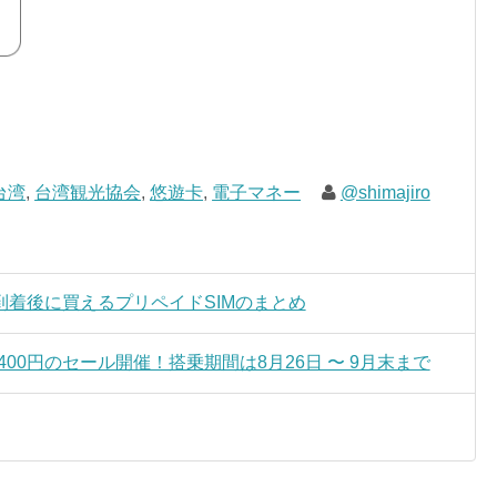
台湾
,
台湾観光協会
,
悠遊卡
,
電子マネー
@shimajiro
着後に買えるプリペイドSIMのまとめ
400円のセール開催！搭乗期間は8月26日 〜 9月末まで