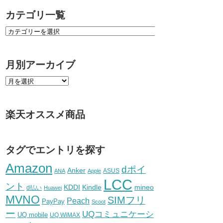
カテゴリ一覧
月別アーカイブ
楽天オススメ商品
タグでエントリを探す
Amazon
dポイ
Anker
ASUS
ANA
Apple
LCC
ント
KDDI
Kindle
mineo
d払い
Huawei
MVNO
SIMフリ
Peach
PayPay
Scoot
ー
UQコミュニケーシ
UQ mobile
UQ WiMAX