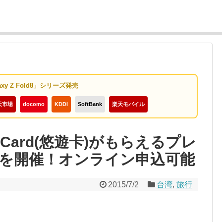
axy Z Fold8」シリーズ発売
天市場
docomo
KDDI
SoftBank
楽天モバイル
Card(悠遊卡)がもらえるプレ
を開催！オンライン申込可能
2015/7/2
台湾
,
旅行