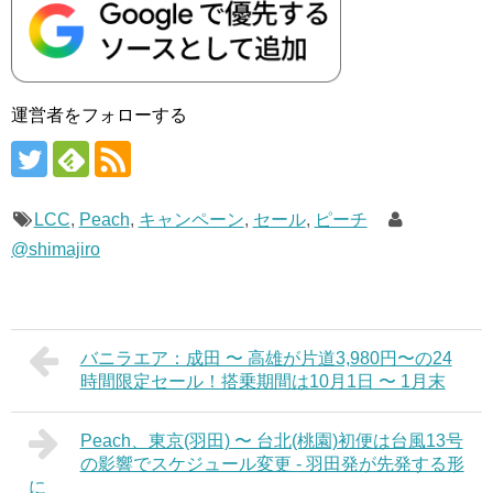
運営者をフォローする
LCC
,
Peach
,
キャンペーン
,
セール
,
ピーチ
@shimajiro
バニラエア：成田 〜 高雄が片道3,980円〜の24
時間限定セール！搭乗期間は10月1日 〜 1月末
Peach、東京(羽田) 〜 台北(桃園)初便は台風13号
の影響でスケジュール変更 - 羽田発が先発する形
に