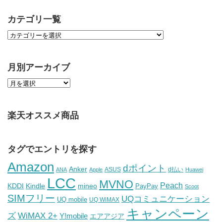
カテゴリ一覧
月別アーカイブ
楽天オススメ商品
タグでエントリを探す
Amazon
dポイント
Anker
ASUS
d払い
ANA
Apple
Huawei
LCC
MVNO
Peach
KDDI
Kindle
mineo
PayPay
Scoot
SIMフリー
UQコミュニケーション
UQ mobile
UQ WiMAX
キャンペーン
WiMAX 2+
ズ
Y!mobile
エアアジア