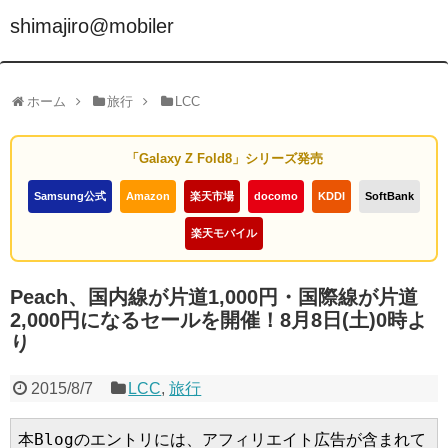
shimajiro@mobiler
ホーム
旅行
LCC
「Galaxy Z Fold8」シリーズ発売
Samsung公式
Amazon
楽天市場
docomo
KDDI
SoftBank
楽天モバイル
Peach、国内線が片道1,000円・国際線が片道
2,000円になるセールを開催！8月8日(土)0時よ
り
2015/8/7
LCC
,
旅行
本Blogのエントリには、アフィリエイト広告が含まれて