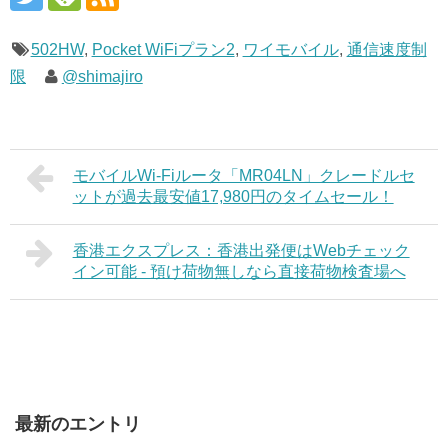
502HW
,
Pocket WiFiプラン2
,
ワイモバイル
,
通信速度制
限
@shimajiro
モバイルWi-Fiルータ「MR04LN」クレードルセ
ットが過去最安値17,980円のタイムセール！
香港エクスプレス：香港出発便はWebチェック
イン可能 - 預け荷物無しなら直接荷物検査場へ
最新のエントリ