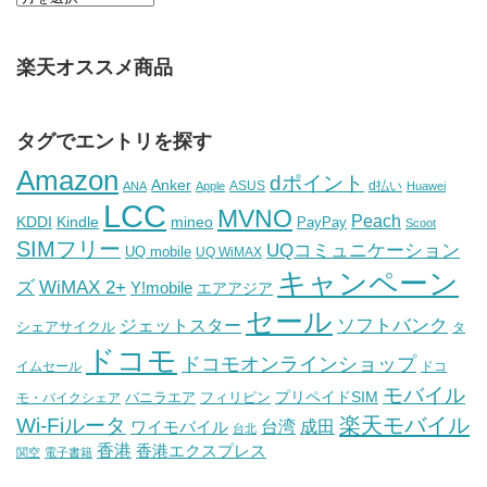
楽天オススメ商品
タグでエントリを探す
Amazon
dポイント
Anker
ASUS
d払い
ANA
Apple
Huawei
LCC
MVNO
Peach
KDDI
Kindle
mineo
PayPay
Scoot
SIMフリー
UQコミュニケーション
UQ mobile
UQ WiMAX
キャンペーン
WiMAX 2+
ズ
Y!mobile
エアアジア
セール
ソフトバンク
ジェットスター
シェアサイクル
タ
ドコモ
ドコモオンラインショップ
イムセール
ドコ
モバイル
バニラエア
プリペイドSIM
モ・バイクシェア
フィリピン
Wi-Fiルータ
楽天モバイル
台湾
ワイモバイル
成田
台北
香港
香港エクスプレス
関空
電子書籍