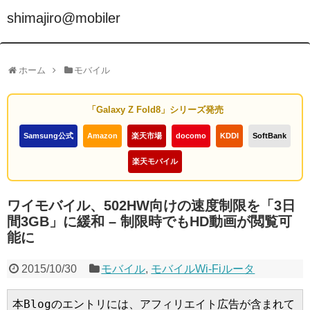
shimajiro@mobiler
ホーム
モバイル
「Galaxy Z Fold8」シリーズ発売
Samsung公式
Amazon
楽天市場
docomo
KDDI
SoftBank
楽天モバイル
ワイモバイル、502HW向けの速度制限を「3日
間3GB」に緩和 – 制限時でもHD動画が閲覧可
能に
2015/10/30
モバイル
,
モバイルWi-Fiルータ
本Blogのエントリには、アフィリエイト広告が含まれて