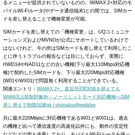
るメニューが提供されていないものの、WiMAX 2+対応のモ
バイルWi-Fiルータ(やデータ通信端末)との間では、SIMカー
ドを差し替えることで機種変更が可能。
SIMカードを差し替えての「機種変更」は、UQコミュニケ
ーションズおよびMVNOが公式にサポートしているわけで
はないけれど、今の所はSIMカードを差し替えて利用したこ
とに伴うトラブルの報告などは目にしておらず、実際に
HWD14やNAD11などの古い機種(下り最大110Mbps対応機
種)で契約したSIMカードを、下り最大220Mbps対応機種
(W01やWX01)で問題無く利用することができている。
関連エントリ：
WiMAX 2+、直近3日間3GBを超えても
WiMAXは規制対象外 – ノーリミットモード対応機種へSIM
差し替えで制限回避ok | shimajiro@mobiler
共に最大220Mbpsに対応機種であるW01とWX01は、過去
の機種と比べて通信速度の高速化以外にも、動作の安定性
などなどの面も改善しており、モバイルWi-Fiルータを使っ