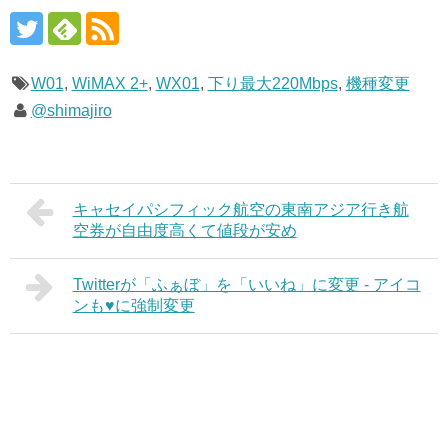
W01
,
WiMAX 2+
,
WX01
,
下り最大220Mbps
,
機種変更
@shimajiro
キャセイパシフィック航空の東南アジア行き航
空券が自由度高くて値段が安め
Twitterが「ふぁぼ」を「いいね」に変更 - アイコ
ンも♥に強制変更