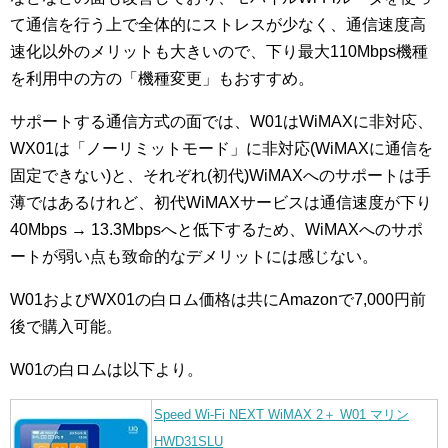
て通信を行う上で全体的にストレスが少なく、通信速度高
速化以外のメリットも大きいので、下り最大110Mbps機種
を利用中の方の「機種変更」もおすすめ。
サポートする通信方式の面では、W01はWiMAXに非対応、
WX01は「ノーリミットモード」に非対応(WiMAXに通信を
固定できない)と、それぞれ(初代)WiMAXへのサポートは手
薄ではあるけれど、初代WiMAXサービスは通信速度が下り
40Mbps → 13.3Mbpsへと低下するため、WiMAXへのサポ
ートが弱い点も致命的なデメリットには感じない。
W01およびWX01の白ロム価格は共にAmazonで7,000円前
後で購入可能。
W01の白ロムは以下より。
Speed Wi-Fi NEXT WiMAX 2＋ W01 マリン
HWD31SLU