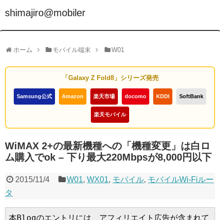
shimajiro@mobiler
ホーム
モバイル端末
W01
「Galaxy Z Fold8」シリーズ発売
Samsung公式
Amazon
楽天市場
docomo
KDDI
SoftBank
楽天モバイル
WiMAX 2+の最新機種への「機種変更」は白ロ
ム購入でok – 下り最大220Mbpsが8,000円以下
2015/11/4
W01
,
WX01
,
モバイル
,
モバイルWi-Fiルー
タ
本Blogのエントリには、アフィリエイト広告が含まれて