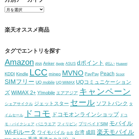
楽天オススメ商品
タグでエントリを探す
Amazon
dポイント
Anker
ASUS
d払い
ANA
Apple
Huawei
LCC
MVNO
Peach
KDDI
Kindle
mineo
PayPay
Scoot
SIMフリー
UQコミュニケーション
UQ mobile
UQ WiMAX
キャンペーン
WiMAX 2+
ズ
Y!mobile
エアアジア
セール
ソフトバンク
ジェットスター
シェアサイクル
タ
ドコモ
ドコモオンラインショップ
イムセール
ドコ
モバイル
バニラエア
プリペイドSIM
モ・バイクシェア
フィリピン
Wi-Fiルータ
楽天モバイル
台湾
ワイモバイル
成田
台北