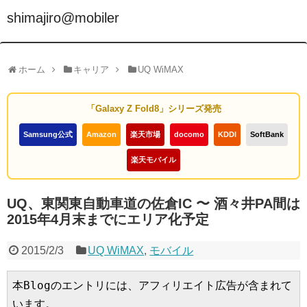
shimajiro@mobiler
ホーム
キャリア
UQ WiMAX
「Galaxy Z Fold8」シリーズ発売
Samsung公式
Amazon
楽天市場
docomo
KDDI
SoftBank
楽天モバイル
UQ、東関東自動車道の佐倉IC 〜 酒々井PA間は
2015年4月末までにエリア化予定
2015/2/3
UQ WiMAX
,
モバイル
本Blogのエントリには、アフィリエイト広告が含まれて
います。