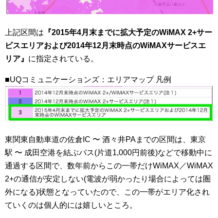
上記区間は
『2015年4月末までに拡大予定のWiMAX 2+サー
ビスエリアおよび2014年12月末時点のWiMAXサービスエ
リア』
に指定されている。
■UQコミュニケーションズ：エリアマップ 凡例
東関東自動車道の佐倉IC 〜 酒々井PAまでの区間は、東京
駅 〜 成田空港を結ぶバス(片道1,000円前後)などで移動中に
通過する区間で、数年前からこの一帯だけWiMAX／WiMAX
2+の通信が安定しない(電波が弱かったり場合によっては圏
外になる)状態となっていたので、この一帯がエリア化され
ていくのは個人的には嬉しいところ。