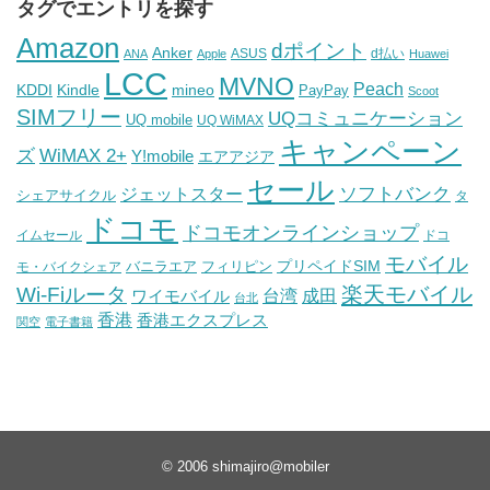
タグでエントリを探す
Amazon
dポイント
Anker
ASUS
d払い
ANA
Apple
Huawei
LCC
MVNO
Peach
KDDI
Kindle
mineo
PayPay
Scoot
SIMフリー
UQコミュニケーション
UQ mobile
UQ WiMAX
キャンペーン
WiMAX 2+
ズ
Y!mobile
エアアジア
セール
ソフトバンク
ジェットスター
シェアサイクル
タ
ドコモ
ドコモオンラインショップ
イムセール
ドコ
モバイル
バニラエア
プリペイドSIM
モ・バイクシェア
フィリピン
Wi-Fiルータ
楽天モバイル
台湾
ワイモバイル
成田
台北
香港
香港エクスプレス
関空
電子書籍
© 2006
shimajiro@mobiler