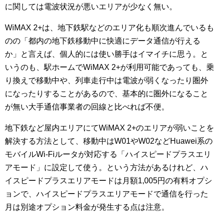
に関しては電波状況が悪いエリアが少なく無い。
WiMAX 2+は、地下鉄駅などのエリア化も順次進んでいるも
のの「都内の地下鉄移動中に快適にデータ通信が行える
か」と言えば、個人的には使い勝手はイマイチに思う。と
いうのも、駅ホームでWiMAX 2+が利用可能であっても、乗
り換えで移動中や、列車走行中は電波が弱くなったり圏外
になったりすることがあるので、基本的に圏外になること
が無い大手通信事業者の回線と比べれば不便。
地下鉄など屋内エリアにてWiMAX 2+のエリアが弱いことを
解決する方法として、移動中はW01やW02などHuawei系の
モバイルWi-Fiルータが対応する「ハイスピードプラスエリ
アモード」に設定して使う。という方法があるけれど、ハ
イスピードプラスエリアモードは月額1,005円の有料オプシ
ョンで、ハイスピードプラスエリアモードで通信を行った
月は別途オプション料金が発生する点は注意。