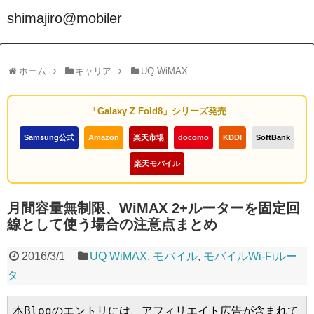
shimajiro@mobiler
ホーム
キャリア
UQ WiMAX
「Galaxy Z Fold8」シリーズ発売
Samsung公式
Amazon
楽天市場
docomo
KDDI
SoftBank
楽天モバイル
月間容量無制限、WiMAX 2+ルーターを固定回
線として使う場合の注意点まとめ
2016/3/1
UQ WiMAX
,
モバイル
,
モバイルWi-Fiルー
タ
本Blogのエントリには、アフィリエイト広告が含まれて