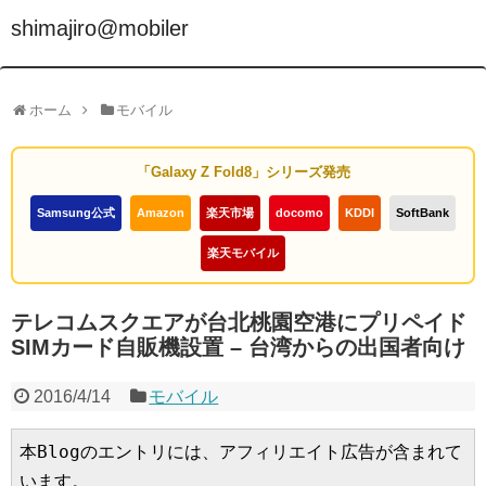
shimajiro@mobiler
ホーム
モバイル
「Galaxy Z Fold8」シリーズ発売
Samsung公式
Amazon
楽天市場
docomo
KDDI
SoftBank
楽天モバイル
テレコムスクエアが台北桃園空港にプリペイド
SIMカード自販機設置 – 台湾からの出国者向け
2016/4/14
モバイル
本Blogのエントリには、アフィリエイト広告が含まれて
います。