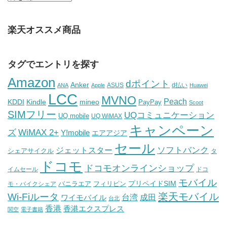
楽天オススメ商品
タグでエントリを探す
Amazon
dポイント
Anker
ASUS
d払い
ANA
Apple
Huawei
LCC
MVNO
Peach
KDDI
Kindle
mineo
PayPay
Scoot
SIMフリー
UQコミュニケーション
UQ mobile
UQ WiMAX
キャンペーン
WiMAX 2+
ズ
Y!mobile
エアアジア
セール
ソフトバンク
ジェットスター
シェアサイクル
タ
ドコモ
ドコモオンラインショップ
イムセール
ドコ
モバイル
バニラエア
プリペイドSIM
モ・バイクシェア
フィリピン
Wi-Fiルータ
楽天モバイル
台湾
ワイモバイル
成田
台北
香港
香港エクスプレス
関空
電子書籍