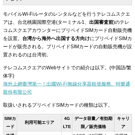
モバイルWi-Fiルータのレンタルなどを行うテレコムスクエ
アは、台北桃園国際空港(ターミナル1、
出国審査前
)のテレ
コムスクエアカウンターにプリペイドSIMカード自動販売機
を設置。
台湾から海外へ出国する方向け
にプリペイドSIMカ
ードが販売される。プリペイドSIMカードの自動販売機が設
置されるのは台湾初。
テレコムスクエアのWebサイトでの紹介は以下。(中国語/繁
体字)
海外上網臺灣第一！出國Wi-Fi無線分享器租借服務。特樂通
股份有限公司
取扱いされるプリペイドSIMカードの種類は以下。
SIMカ
4G
データ容量／有効期
キャリ
利用可能エリア
ード
LTE
限／販売価格
ア