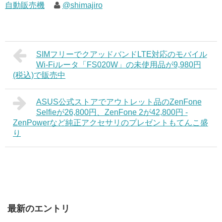
自動販売機
@shimajiro
SIMフリーでクアッドバンドLTE対応のモバイル
Wi-Fiルータ「FS020W」の未使用品が9,980円
(税込)で販売中
ASUS公式ストアでアウトレット品のZenFone
Selfieが26,800円、ZenFone 2が42,800円 -
ZenPowerなど純正アクセサリのプレゼントもてんこ盛
り
最新のエントリ