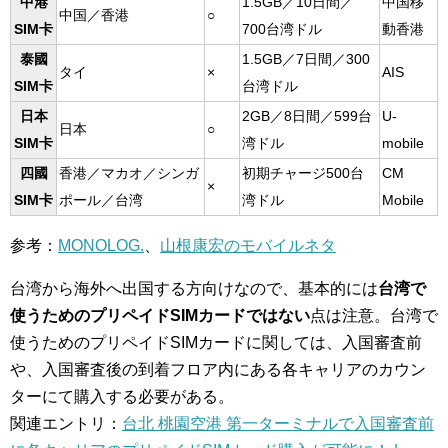
中港
1.5GB／10日間／
中国移
中国／香港
○
SIM卡
700台湾ドル
動香港
泰國
1.5GB／7日間／300
タイ
×
AIS
SIM卡
台湾ドル
日本
2GB／8日間／599台
U-
日本
○
SIM卡
湾ドル
mobile
四國
香港／マカオ／シンガ
初期チャージ500台
CM
×
SIM卡
ポール／台湾
湾ドル
Mobile
参考：
MONOLOG.
、
山根康宏のモバイルネタ
台湾から海外へ出国する方向けなので、基本的には
台湾で
使うためのプリペイドSIMカードではない
点は注意。台湾で
使うためのプリペイドSIMカードに関しては、入国審査前
や、入国審査後の到着フロア内にある各キャリアのカウン
ターにて購入する必要がある。
関連エントリ：
台北 桃園空港 第一ターミナルで入国審査前