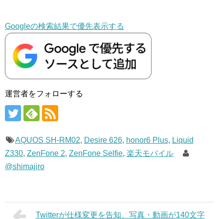
Googleの検索結果で優先表示する
運営者をフォローする
AQUOS SH-RM02
,
Desire 626
,
honor6 Plus
,
Liquid
Z330
,
ZenFone 2
,
ZenFone Selfie
,
楽天モバイル
@shimajiro
Twitterが仕様変更を告知、写真・動画が140文字