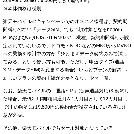
ZenFone Selfie：6,000円引き (通話SIM)
※本体価格は税別
楽天モバイルのキャンペーンでのオススメ機種は、契約期
間縛りのない「データSIM」でも半額対象となるhonor6
PlusおよびAQUOS SH-RM02の二機種。契約期間縛りが設
定されていないので、ドコモ・KDDIなどのMNOからMVNO
への乗換を検討中の方が「ひとまずデータ契約のみで試し
てみる」という使い方も可能。ただし、申込タイプ(通話
SIM・データSIM)を変更する場合はいちどプランの解約 →
新しいプランの契約手続が必要となり、少々手間。
なお、楽天モバイルの「通話SIM」(音声通話対応)を契約し
た場合、最低利用期間(開通月を1カ月目として12カ月目ま
で)中の解約には9,800円の違約金が設定されている点に注
意が必要。
その他、楽天モバイルでもセール対象となっている