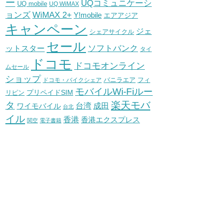
ー
UQコミュニケーシ
UQ mobile
UQ WiMAX
WiMAX 2+
ョンズ
Y!mobile
エアアジア
キャンペーン
ジェ
シェアサイクル
セール
ソフトバンク
ットスター
タイ
ドコモ
ドコモオンライン
ムセール
ショップ
バニラエア
ドコモ・バイクシェア
フィ
モバイルWi-Fiルー
プリペイドSIM
リピン
タ
楽天モバ
台湾
ワイモバイル
成田
台北
イル
香港
香港エクスプレス
関空
電子書籍