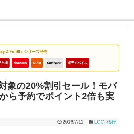
axy Z Fold8」シリーズ発売
天市場
docomo
KDDI
SoftBank
楽天モバイル
対象の20%割引セール！モバ
から予約でポイント2倍も実
2016/7/11
LCC
,
旅行