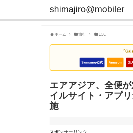
shimajiro@mobiler
ホーム
旅行
LCC
「Gal
Samsung公式
Amazon
楽
エアアジア、全便が
イルサイト・アプリ
施
スポンサーリンク