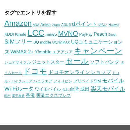
タグでエントリを探す
Amazon
dポイント
Anker
ASUS
d払い
ANA
Apple
Huawei
LCC
MVNO
Peach
KDDI
Kindle
mineo
PayPay
Scoot
SIMフリー
UQコミュニケーション
UQ mobile
UQ WiMAX
キャンペーン
WiMAX 2+
ズ
Y!mobile
エアアジア
セール
ソフトバンク
ジェットスター
シェアサイクル
タ
ドコモ
ドコモオンラインショップ
イムセール
ドコ
モバイル
バニラエア
プリペイドSIM
モ・バイクシェア
フィリピン
Wi-Fiルータ
楽天モバイル
台湾
ワイモバイル
成田
台北
香港
香港エクスプレス
関空
電子書籍