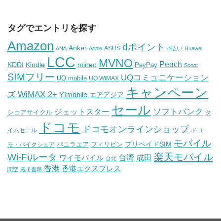
タグでエントリを探す
Amazon
dポイント
Anker
ASUS
d払い
ANA
Apple
Huawei
LCC
MVNO
Peach
KDDI
Kindle
mineo
PayPay
Scoot
SIMフリー
UQコミュニケーション
UQ mobile
UQ WiMAX
キャンペーン
WiMAX 2+
ズ
Y!mobile
エアアジア
セール
ソフトバンク
ジェットスター
シェアサイクル
タ
ドコモ
ドコモオンラインショップ
イムセール
ドコ
モバイル
バニラエア
プリペイドSIM
モ・バイクシェア
フィリピン
Wi-Fiルータ
楽天モバイル
台湾
ワイモバイル
成田
台北
香港
香港エクスプレス
関空
電子書籍