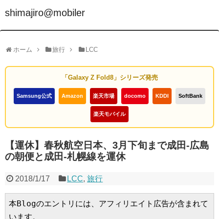
shimajiro@mobiler
ホーム
旅行
LCC
「Galaxy Z Fold8」シリーズ発売
Samsung公式
Amazon
楽天市場
docomo
KDDI
SoftBank
楽天モバイル
【運休】春秋航空日本、3月下旬まで成田-広島
の朝便と成田-札幌線を運休
2018/1/17
LCC
,
旅行
本Blogのエントリには、アフィリエイト広告が含まれて
います。