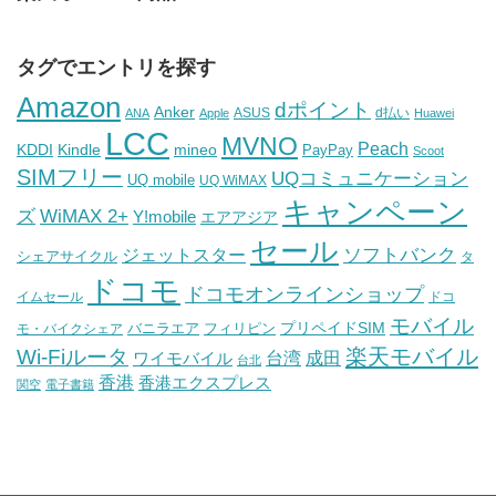
タグでエントリを探す
Amazon
dポイント
Anker
ASUS
d払い
ANA
Apple
Huawei
LCC
MVNO
Peach
KDDI
Kindle
mineo
PayPay
Scoot
SIMフリー
UQコミュニケーション
UQ mobile
UQ WiMAX
キャンペーン
WiMAX 2+
ズ
Y!mobile
エアアジア
セール
ソフトバンク
ジェットスター
シェアサイクル
タ
ドコモ
ドコモオンラインショップ
イムセール
ドコ
モバイル
バニラエア
プリペイドSIM
モ・バイクシェア
フィリピン
Wi-Fiルータ
楽天モバイル
台湾
ワイモバイル
成田
台北
香港
香港エクスプレス
関空
電子書籍