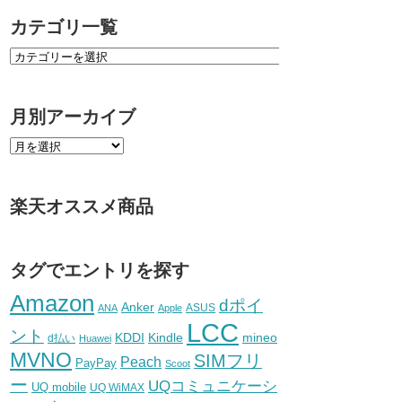
カテゴリ一覧
月別アーカイブ
楽天オススメ商品
タグでエントリを探す
Amazon
dポイ
Anker
ASUS
ANA
Apple
LCC
ント
KDDI
Kindle
mineo
d払い
Huawei
MVNO
SIMフリ
Peach
PayPay
Scoot
ー
UQコミュニケーシ
UQ mobile
UQ WiMAX