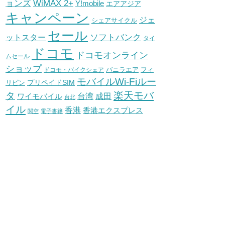
WiMAX 2+
ョンズ
Y!mobile
エアアジア
キャンペーン
ジェ
シェアサイクル
セール
ソフトバンク
ットスター
タイ
ドコモ
ドコモオンライン
ムセール
ショップ
バニラエア
ドコモ・バイクシェア
フィ
モバイルWi-Fiルー
プリペイドSIM
リピン
タ
楽天モバ
台湾
ワイモバイル
成田
台北
イル
香港
香港エクスプレス
関空
電子書籍