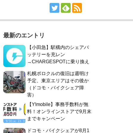
最新のエントリ
【小田急】駅構内のシェアバ
ッテリーを充レン
→CHARGESPOTに乗り換え
札幌ポロクルの復旧は週明け
予定、東京エリアはその後か
（ドコモ・バイクシェア障
害）
【Y!mobile】事務手数料が無
料！オンラインストアで9月末
までキャンペーン
ドコモ・バイクシェアが8月1