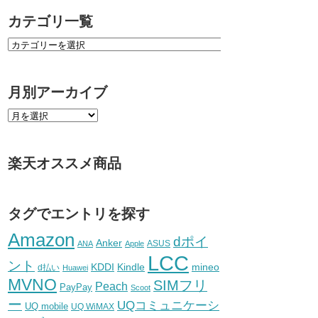
カテゴリ一覧
月別アーカイブ
楽天オススメ商品
タグでエントリを探す
Amazon
dポイ
Anker
ASUS
ANA
Apple
LCC
ント
KDDI
Kindle
mineo
d払い
Huawei
MVNO
SIMフリ
Peach
PayPay
Scoot
ー
UQコミュニケーシ
UQ mobile
UQ WiMAX