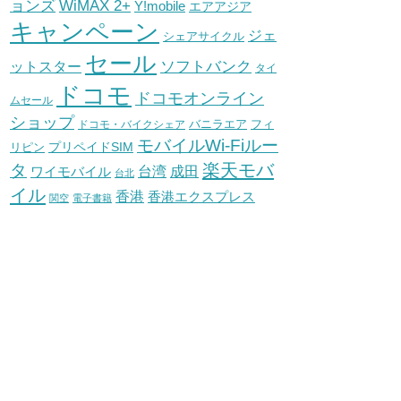
WiMAX 2+
ョンズ
Y!mobile
エアアジア
キャンペーン
ジェ
シェアサイクル
セール
ソフトバンク
ットスター
タイ
ドコモ
ドコモオンライン
ムセール
ショップ
バニラエア
ドコモ・バイクシェア
フィ
モバイルWi-Fiルー
プリペイドSIM
リピン
タ
楽天モバ
台湾
ワイモバイル
成田
台北
イル
香港
香港エクスプレス
関空
電子書籍