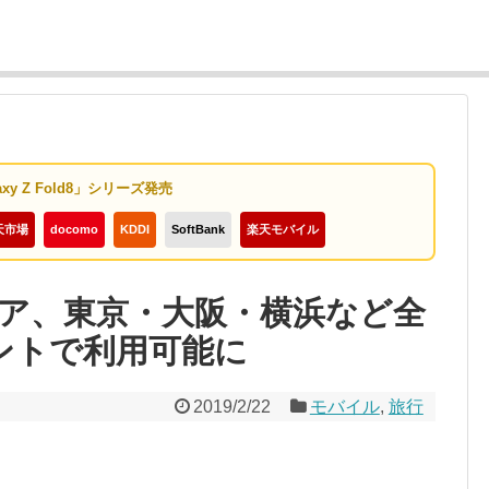
axy Z Fold8」シリーズ発売
天市場
docomo
KDDI
SoftBank
楽天モバイル
ア、東京・大阪・横浜など全
ントで利用可能に
2019/2/22
モバイル
,
旅行