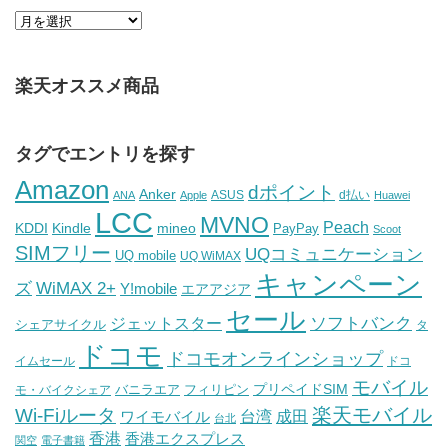
楽天オススメ商品
タグでエントリを探す
Amazon
dポイント
Anker
ASUS
d払い
ANA
Apple
Huawei
LCC
MVNO
Peach
KDDI
Kindle
mineo
PayPay
Scoot
SIMフリー
UQコミュニケーション
UQ mobile
UQ WiMAX
キャンペーン
WiMAX 2+
ズ
Y!mobile
エアアジア
セール
ソフトバンク
ジェットスター
シェアサイクル
タ
ドコモ
ドコモオンラインショップ
イムセール
ドコ
モバイル
バニラエア
プリペイドSIM
モ・バイクシェア
フィリピン
Wi-Fiルータ
楽天モバイル
台湾
ワイモバイル
成田
台北
香港
香港エクスプレス
関空
電子書籍