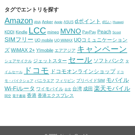
タグでエントリを探す
Amazon
dポイント
Anker
ASUS
d払い
ANA
Apple
Huawei
LCC
MVNO
Peach
KDDI
Kindle
mineo
PayPay
Scoot
SIMフリー
UQコミュニケーション
UQ mobile
UQ WiMAX
キャンペーン
WiMAX 2+
ズ
Y!mobile
エアアジア
セール
ソフトバンク
ジェットスター
シェアサイクル
タ
ドコモ
ドコモオンラインショップ
イムセール
ドコ
モバイル
バニラエア
プリペイドSIM
モ・バイクシェア
フィリピン
Wi-Fiルータ
楽天モバイル
台湾
ワイモバイル
成田
台北
香港
香港エクスプレス
関空
電子書籍