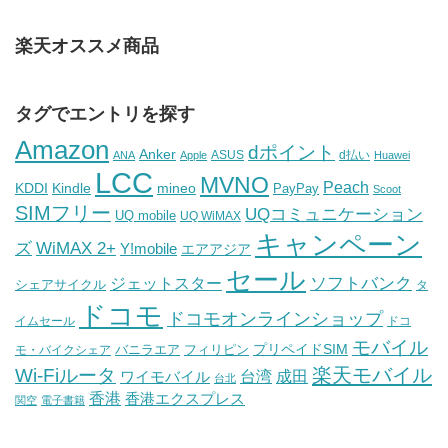
楽天オススメ商品
タグでエントリを探す
Amazon
dポイント
Anker
ASUS
d払い
ANA
Apple
Huawei
LCC
MVNO
Peach
KDDI
Kindle
mineo
PayPay
Scoot
SIMフリー
UQコミュニケーション
UQ mobile
UQ WiMAX
キャンペーン
WiMAX 2+
ズ
Y!mobile
エアアジア
セール
ソフトバンク
ジェットスター
シェアサイクル
タ
ドコモ
ドコモオンラインショップ
イムセール
ドコ
モバイル
バニラエア
プリペイドSIM
モ・バイクシェア
フィリピン
Wi-Fiルータ
楽天モバイル
台湾
ワイモバイル
成田
台北
香港
香港エクスプレス
関空
電子書籍