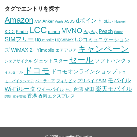
タグでエントリを探す
Amazon
dポイント
Anker
ASUS
d払い
ANA
Apple
Huawei
LCC
MVNO
Peach
KDDI
Kindle
mineo
PayPay
Scoot
SIMフリー
UQコミュニケーション
UQ mobile
UQ WiMAX
キャンペーン
WiMAX 2+
ズ
Y!mobile
エアアジア
セール
ソフトバンク
ジェットスター
シェアサイクル
タ
ドコモ
ドコモオンラインショップ
イムセール
ドコ
モバイル
バニラエア
プリペイドSIM
モ・バイクシェア
フィリピン
Wi-Fiルータ
楽天モバイル
台湾
ワイモバイル
成田
台北
香港
香港エクスプレス
関空
電子書籍
© 2006
shimajiro@mobiler