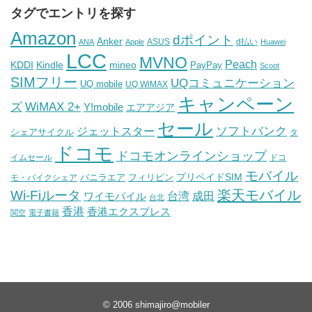
タグでエントリを探す
Amazon
dポイント
Anker
ASUS
d払い
ANA
Apple
Huawei
LCC
MVNO
Peach
KDDI
Kindle
mineo
PayPay
Scoot
SIMフリー
UQコミュニケーション
UQ mobile
UQ WiMAX
キャンペーン
WiMAX 2+
ズ
Y!mobile
エアアジア
セール
ソフトバンク
ジェットスター
シェアサイクル
タ
ドコモ
ドコモオンラインショップ
イムセール
ドコ
モバイル
バニラエア
プリペイドSIM
モ・バイクシェア
フィリピン
Wi-Fiルータ
楽天モバイル
台湾
ワイモバイル
成田
台北
香港
香港エクスプレス
関空
電子書籍
© 2006
shimajiro@mobiler