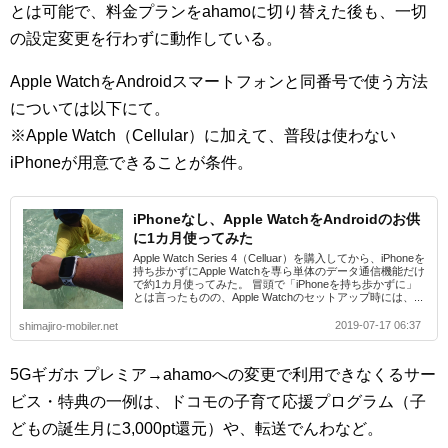
とは可能で、料金プランをahamoに切り替えた後も、一切
の設定変更を行わずに動作している。
Apple WatchをAndroidスマートフォンと同番号で使う方法
については以下にて。
※Apple Watch（Cellular）に加えて、普段は使わない
iPhoneが用意できることが条件。
iPhoneなし、Apple WatchをAndroidのお供
に1カ月使ってみた
Apple Watch Series 4（Celluar）を購入してから、iPhoneを
持ち歩かずにApple Watchを専ら単体のデータ通信機能だけ
で約1カ月使ってみた。 冒頭で「iPhoneを持ち歩かずに」
とは言ったものの、Apple Watchのセットアップ時には、...
2019-07-17 06:37
shimajiro-mobiler.net
5Gギガホ プレミア→ahamoへの変更で利用できなくるサー
ビス・特典の一例は、ドコモの子育て応援プログラム（子
どもの誕生月に3,000pt還元）や、転送でんわなど。