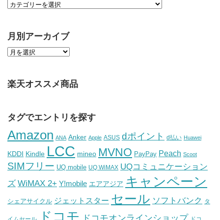
月別アーカイブ
楽天オススメ商品
タグでエントリを探す
Amazon
dポイント
Anker
ASUS
d払い
ANA
Apple
Huawei
LCC
MVNO
Peach
KDDI
Kindle
mineo
PayPay
Scoot
SIMフリー
UQコミュニケーション
UQ mobile
UQ WiMAX
キャンペーン
WiMAX 2+
ズ
Y!mobile
エアアジア
セール
ソフトバンク
ジェットスター
シェアサイクル
タ
ドコモ
ドコモオンラインショップ
イムセール
ドコ