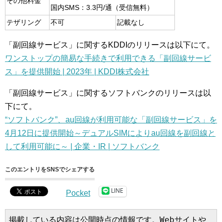
その他料金
国内SMS：3.3円/通（受信無料）
テザリング
不可
記載なし
「副回線サービス」に関するKDDIのリリースは以下にて。
ワンストップの簡易な手続きで利用できる「副回線サービ
ス」を提供開始 | 2023年 | KDDI株式会社
「副回線サービス」に関するソフトバンクのリリースは以
下にて。
“ソフトバンク”、au回線が利用可能な「副回線サービス」を
4月12日に提供開始～デュアルSIMによりau回線を副回線と
して利用可能に～ | 企業・IR | ソフトバンク
このエントリをSNSでシェアする
LINE
Pocket
掲載している内容は公開時点の情報です。Webサイトや