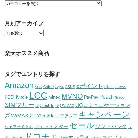
月別アーカイブ
楽天オススメ商品
タグでエントリを探す
Amazon
dポイント
Anker
ASUS
d払い
ANA
Apple
Huawei
LCC
MVNO
Peach
KDDI
Kindle
mineo
PayPay
Scoot
SIMフリー
UQコミュニケーション
UQ mobile
UQ WiMAX
キャンペーン
WiMAX 2+
ズ
Y!mobile
エアアジア
セール
ソフトバンク
ジェットスター
シェアサイクル
タ
ドコモ
ドコモオンラインショップ