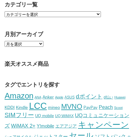
カテゴリ一覧
月別アーカイブ
楽天オススメ商品
タグでエントリを探す
Amazon
dポイント
Anker
ASUS
d払い
ANA
Apple
Huawei
LCC
MVNO
Peach
KDDI
Kindle
mineo
PayPay
Scoot
SIMフリー
UQコミュニケーション
UQ mobile
UQ WiMAX
キャンペーン
WiMAX 2+
ズ
Y!mobile
エアアジア
セール
ソフトバンク
ジェットスター
シェアサイクル
タ