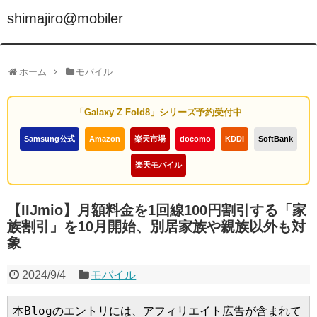
shimajiro@mobiler
ホーム
モバイル
「Galaxy Z Fold8」シリーズ予約受付中
Samsung公式
Amazon
楽天市場
docomo
KDDI
SoftBank
楽天モバイル
【IIJmio】月額料金を1回線100円割引する「家
族割引」を10月開始、別居家族や親族以外も対
象
2024/9/4
モバイル
本Blogのエントリには、アフィリエイト広告が含まれて