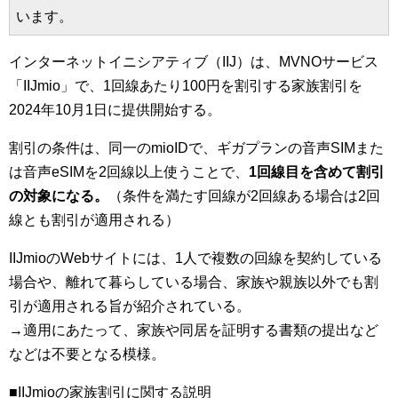
います。
インターネットイニシアティブ（IIJ）は、MVNOサービス
「IIJmio」で、1回線あたり100円を割引する家族割引を
2024年10月1日に提供開始する。
割引の条件は、同一のmioIDで、ギガプランの音声SIMまた
は音声eSIMを2回線以上使うことで、
1回線目を含めて割引
の対象になる。
（条件を満たす回線が2回線ある場合は2回
線とも割引が適用される）
IIJmioのWebサイトには、1人で複数の回線を契約している
場合や、離れて暮らしている場合、家族や親族以外でも割
引が適用される旨が紹介されている。
→適用にあたって、家族や同居を証明する書類の提出など
などは不要となる模様。
■IIJmioの家族割引に関する説明