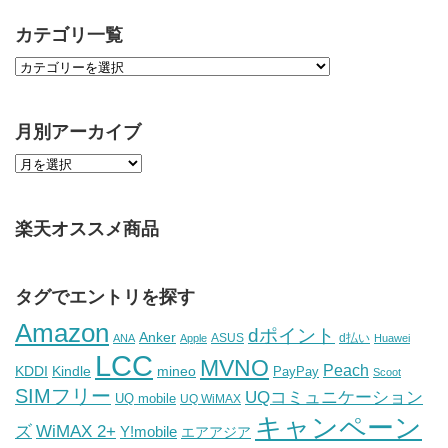
カテゴリ一覧
月別アーカイブ
楽天オススメ商品
タグでエントリを探す
Amazon
dポイント
Anker
ASUS
d払い
ANA
Apple
Huawei
LCC
MVNO
Peach
KDDI
Kindle
mineo
PayPay
Scoot
SIMフリー
UQコミュニケーション
UQ mobile
UQ WiMAX
キャンペーン
WiMAX 2+
ズ
Y!mobile
エアアジア