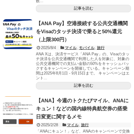
数...
記事を読む
【ANA Pay】空港接続する公共交通機関
をVisaのタッチ決済で乗ると50%還元
（上限300円）
2025/8/4
マイル
,
モバイル
,
旅行
ANA Xは、決済サービス「ANA Pay」の、Visaのタッ
チ決済を公共交通機関で利用した人を対象に、対象の
公共交通機関での支払い金額の50%をキャッシュバッ
クするキャンペーンを開催している。キャンペーン期
間は2025年8月1日 - 9月15日まで。 キャンペーンはエ
ント...
記事を読む
【ANA】今週のトクたびマイル、ANAに
キュン！などの国内線特典航空券の搭乗
日変更に関するメモ
2025/2/28
マイル
,
旅行
「ANAにキュン！」など、ANAのキャンペーンで交換