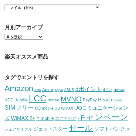
月別アーカイブ
楽天オススメ商品
タグでエントリを探す
Amazon
dポイント
Anker
ASUS
d払い
ANA
Apple
Huawei
LCC
MVNO
Peach
KDDI
Kindle
mineo
PayPay
Scoot
SIMフリー
UQコミュニケーション
UQ mobile
UQ WiMAX
キャンペーン
WiMAX 2+
ズ
Y!mobile
エアアジア
セール
ソフトバンク
ジェットスター
シェアサイクル
タ