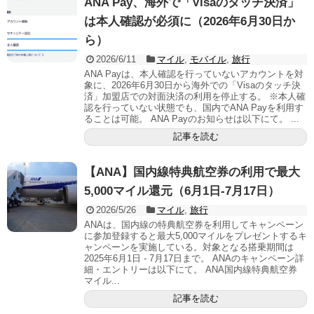
ANA Pay、海外で「Visaのタッチ決済」
は本人確認が必須に（2026年6月30日か
ら）
2026/6/11
マイル
,
モバイル
,
旅行
ANA Payは、本人確認を行っていないアカウントを対
象に、2026年6月30日から海外での「Visaのタッチ決
済」加盟店での対面決済の利用を停止する。 ※本人確
認を行っていない状態でも、国内でANA Payを利用す
ることは可能。 ANA Payのお知らせは以下にて。 ...
記事を読む
【ANA】国内線特典航空券の利用で最大
5,000マイル還元（6月1日-7月17日）
2026/5/26
マイル
,
旅行
ANAは、国内線の特典航空券を利用してキャンペーン
に参加登録すると最大5,000マイルをプレゼントするキ
ャンペーンを実施している。対象となる搭乗期間は
2025年6月1日 - 7月17日まで。 ANAのキャンペーン詳
細・エントリーは以下にて。 ANA国内線特典航空券
マイル...
記事を読む