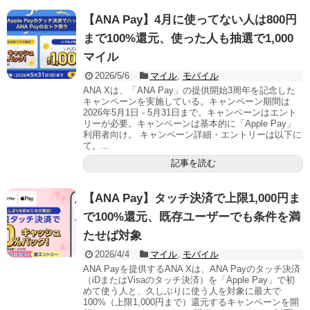
【ANA Pay】4月に使ってない人は800円
まで100%還元、使った人も抽選で1,000
マイル
2026/5/6
マイル
,
モバイル
ANA Xは、「ANA Pay」の提供開始3周年を記念した
キャンペーンを実施している。キャンペーン期間は
2026年5月1日 - 5月31日まで。キャンペーンはエント
リーが必要。キャンペーンは基本的に「Apple Pay」
利用者向け。 キャンペーン詳細・エントリーは以下に
て。...
記事を読む
【ANA Pay】タッチ決済で上限1,000円ま
で100%還元、既存ユーザーでも条件を満
たせば対象
2026/4/4
マイル
,
モバイル
ANA Payを提供するANA Xは、ANA Payのタッチ決済
（iDまたはVisaのタッチ決済）を「Apple Pay」で初
めて使う人と、久しぶりに使う人を対象に最大で
100%（上限1,000円まで）還元するキャンペーンを開