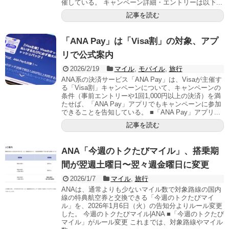
催している。 キャンペーン詳細・エントリーは以下...
記事を読む
「ANA Pay」は「Visa割」の対象、アプ
リで公式案内
2026/2/19
マイル
,
モバイル
,
旅行
ANA系の決済サービス「ANA Pay」は、Visaが主催す
る「Visa割」キャンペーンについて、キャンペーンの
条件（事前エントリーや1回1,000円以上の決済）を満
たせば、「ANA Pay」アプリでもキャンペーンに参加
できることを告知している。 ■「ANA Pay」アプリ...
記事を読む
ANA「今週のトクたびマイル」、搭乗期
間が翌週土曜日〜翌々週金曜日に変更
2026/1/7
マイル
,
旅行
ANAは、通常よりも少ないマイル数で対象路線の国内
線の特典航空券と交換できる「今週のトクたびマイ
ル」を、2026年1月6日（火）の告知分よりルール変更
した。 今週のトクたびマイル|ANA ■「今週のトクたび
マイル」がルール変更 これまでは、対象路線やマイル