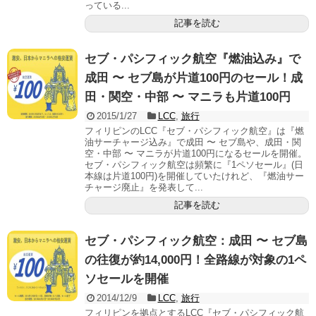
っている...
記事を読む
セブ・パシフィック航空『燃油込み』で
成田 〜 セブ島が片道100円のセール！成
田・関空・中部 〜 マニラも片道100円
2015/1/27
LCC
,
旅行
フィリピンのLCC『セブ・パシフィック航空』は『燃
油サーチャージ込み』で成田 〜 セブ島や、成田・関
空・中部 〜 マニラが片道100円になるセールを開催。
セブ・パシフィック航空は頻繁に『1ペソセール』(日
本線は片道100円)を開催していたけれど、『燃油サー
チャージ廃止』を発表して...
記事を読む
セブ・パシフィック航空：成田 〜 セブ島
の往復が約14,000円！全路線が対象の1ペ
ソセールを開催
2014/12/9
LCC
,
旅行
フィリピンを拠点とするLCC『セブ・パシフィック航