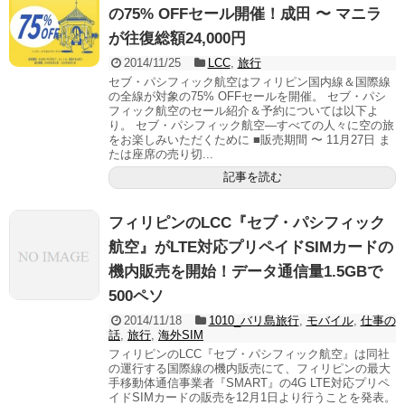
の75% OFFセール開催！成田 〜 マニラ
が往復総額24,000円
2014/11/25
LCC
,
旅行
セブ・パシフィック航空はフィリピン国内線＆国際線
の全線が対象の75% OFFセールを開催。 セブ・パシ
フィック航空のセール紹介＆予約については以下よ
り。 セブ・パシフィック航空―すべての人々に空の旅
をお楽しみいただくために ■販売期間 〜 11月27日 ま
たは座席の売り切...
記事を読む
フィリピンのLCC『セブ・パシフィック
航空』がLTE対応プリペイドSIMカードの
機内販売を開始！データ通信量1.5GBで
500ペソ
2014/11/18
1010_バリ島旅行
,
モバイル
,
仕事の
話
,
旅行
,
海外SIM
フィリピンのLCC『セブ・パシフィック航空』は同社
の運行する国際線の機内販売にて、フィリピンの最大
手移動体通信事業者『SMART』の4G LTE対応プリペ
イドSIMカードの販売を12月1日より行うことを発表。