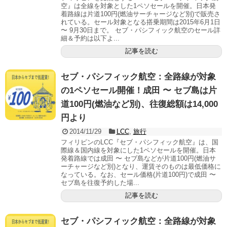
空』は全線を対象とした1ペソセールを開催。日本発
着路線は片道100円(燃油サーチャージなど別)で販売さ
れている。セール対象となる搭乗期間は2015年6月1日
〜 9月30日まで。 セブ・パシフィック航空のセール詳
細＆予約は以下よ...
記事を読む
セブ・パシフィック航空：全路線が対象
の1ペソセール開催！成田 〜 セブ島は片
道100円(燃油など別)、往復総額は14,000
円より
2014/11/29
LCC
,
旅行
フィリピンのLCC『セブ・パシフィック航空』は、国
際線＆国内線を対象にした1ペソセールを開催。日本
発着路線では成田 〜 セブ島などが片道100円(燃油サ
ーチャージなど別)となり、運賃そのものは最低価格に
なっている。なお、セール価格(片道100円)で成田 〜
セブ島を往復予約した場...
記事を読む
セブ・パシフィック航空：全路線が対象