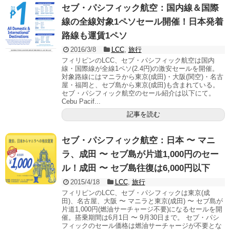
セブ・パシフィック航空：国内線＆国際
線の全線対象1ペソセール開催！日本発着
路線も運賃1ペソ
2016/3/8
LCC
,
旅行
フィリピンのLCC、セブ・パシフィック航空は国内
線・国際線が全線1ペソ(2.4円)の激安セールを開催。
対象路線にはマニラから東京(成田)・大阪(関空)・名古
屋・福岡と、セブ島から東京(成田)も含まれている。
セブ・パシフィック航空のセール紹介は以下にて。
Cebu Pacif...
記事を読む
セブ・パシフィック航空：日本 〜 マニ
ラ、成田 〜 セブ島が片道1,000円のセー
ル！成田 〜 セブ島往復は6,000円以下
2015/4/18
LCC
,
旅行
フィリピンのLCC、セブ・パシフィックは東京(成
田)、名古屋、大阪 〜 マニラと東京(成田) 〜 セブ島が
片道1,000円(燃油サーチャージ不要)になるセールを開
催。搭乗期間は6月1日 〜 9月30日まで。 セブ・パシ
フィックのセール価格は燃油サーチャージが不要とな